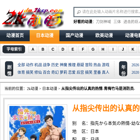
好看的动漫
：
刀剑神域
三体
进击的巨
动漫首页
日本动漫
国产动漫
欧美动漫
动漫电
字母索引
A
B
C
D
E
F
G
H
I
J
K
全部
动作
机战
战争
历史
神魔
推理
悬疑
冒险
热血
游戏
2026
剧
年
体育
搞笑
修仙
百合
奇幻
萝莉
恋爱
后宫
搞笑
里番
真人
2020
情
份
当前的位置：
2k动漫
>
日本动漫
>
从指尖传出的认真的热情-青梅竹马是消防员-
从指尖传出的认真的
别 名：指先から本気の熱情-幼な
地 区：日本
配 音：日语