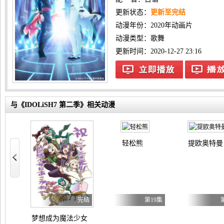
更新状态：
更新至完结
动漫年份：
2020年动画片
动漫类型：
歌舞
更新时间：2020-12-27 23:16
与《IDOLiSH7 第二季》相关动漫
糖味
轻松熊
提欧奥特曼
级作弊魔术师冒险记
第6集
完结
第19集
梦想成为魔法少女