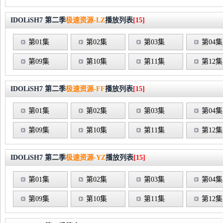
IDOLiSH7 第二季
极速资源-LZ
播放列表
[15]
第01集
第02集
第03集
第04集
第09集
第10集
第11集
第12集
IDOLiSH7 第二季
极速资源-FF
播放列表
[15]
第01集
第02集
第03集
第04集
第09集
第10集
第11集
第12集
IDOLiSH7 第二季
极速资源-YZ
播放列表
[15]
第01集
第02集
第03集
第04集
第09集
第10集
第11集
第12集