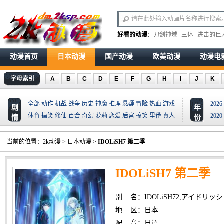
好看的动漫
：
刀剑神域
三体
进击的巨
动漫首页
日本动漫
国产动漫
欧美动漫
动漫电
字母索引
A
B
C
D
E
F
G
H
I
J
K
全部
动作
机战
战争
历史
神魔
推理
悬疑
冒险
热血
游戏
2026
剧
年
体育
搞笑
修仙
百合
奇幻
萝莉
恋爱
后宫
搞笑
里番
真人
2020
情
份
当前的位置：
2k动漫
>
日本动漫
>
IDOLiSH7 第二季
IDOLiSH7 第二季
别 名：IDOLiSH72,アイドリッシュセ
地 区：日本
配 音：日语