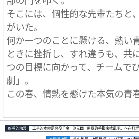
部の門を叩く。
そこには、個性的な先輩たちと
がいた。
何か一つのことに懸ける、熱い
ときに挫折し、すれ違うも、共
つの目標に向かって、チームで
劇」。
この春、情熱を懸けた本気の青
好看的动漫
王子的本命是恶役千金
沧元图
用我的手指来扰乱吧。～在打烊