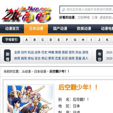
好看的动漫
：
刀剑神域
三体
进击的巨
动漫首页
日本动漫
国产动漫
欧美动漫
动漫电
字母索引
A
B
C
D
E
F
G
H
I
J
K
全部
动作
机战
战争
历史
神魔
推理
悬疑
冒险
热血
游戏
2026
剧
年
体育
搞笑
修仙
百合
奇幻
萝莉
恋爱
后宫
搞笑
里番
真人
2020
情
份
当前的位置：
2k动漫
>
日本动漫
>
后空翻少年！！
后空翻少年！！
别 名：后空翻！！
地 区：日本
配 音：日语