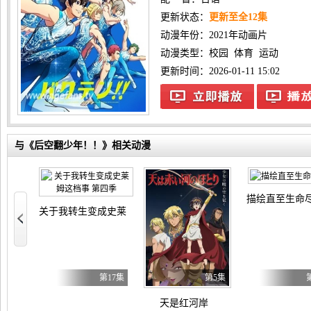
更新状态：
更新至全12集
动漫年份：
2021年动画片
动漫类型：
校园
体育
运动
更新时间：2026-01-11 15:02
与《后空翻少年！！》相关动漫
描绘直至生命
 YUME∞MITA
关于我转生变成史莱姆这档事 第四季
第8集
第17集
第5集
天是红河岸