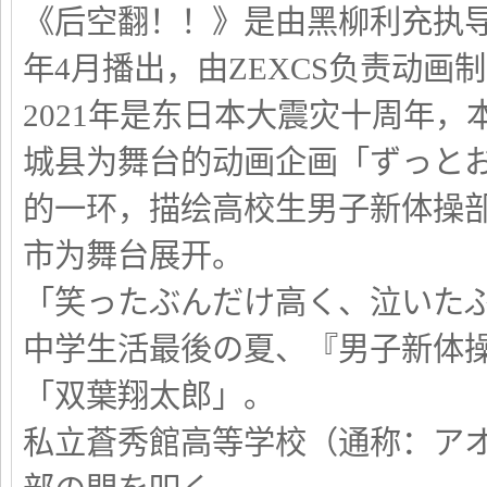
《后空翻！！》是由黑柳利充执导
年4月播出，由ZEXCS负责动画
2021年是东日本大震灾十周年
城县为舞台的动画企画「ずっとおう
的一环，描绘高校生男子新体操
市为舞台展开。
「笑ったぶんだけ高く、泣いた
中学生活最後の夏、『男子新体
「双葉翔太郎」。
私立蒼秀館高等学校（通称：ア