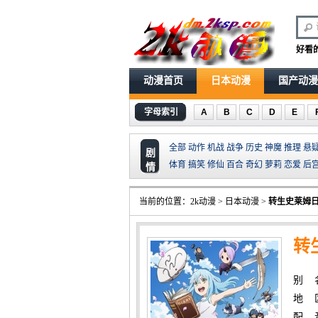
好看
动漫首页
日本动漫
国产动漫
字母索引
A
B
C
D
E
全部
动作
机战
战争
历史
神魔
推理
悬
剧
体育
搞笑
修仙
百合
奇幻
萝莉
恋爱
后
情
当前的位置：
2k动漫
>
日本动漫
>
转生史莱姆
转
别 
地 
配 