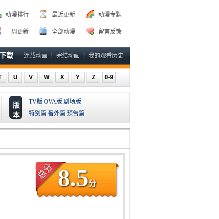
动漫排行
最近更新
动漫专题
一周更新
全部动漫
留言反馈
P下载
连载动画
┆
完结动画
┆
我的观看历史
T
U
V
W
X
Y
Z
0-9
TV版
OVA版
剧场版
版
特别篇
番外篇
预告篇
本
8.5
分