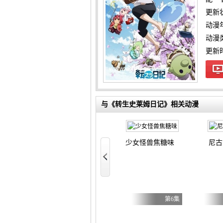
更新
动漫
动漫
更新时间
与《转生史莱姆日记》相关动漫
y Caries
少女怪兽焦糖味
尼古
好 第二季
女主角？圣女？不，我是杂役女仆（自豪）！
第17集
第7集
第6集