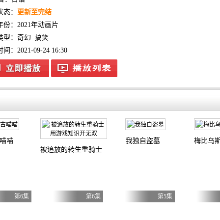
状态：
更新至完结
年份：
2021年动画片
类型：
奇幻
搞笑
：2021-09-24 16:30
喵喵
我独自盗墓
梅比乌
被追放的转生重骑士用游戏知识开无双
第6集
第6集
第5集