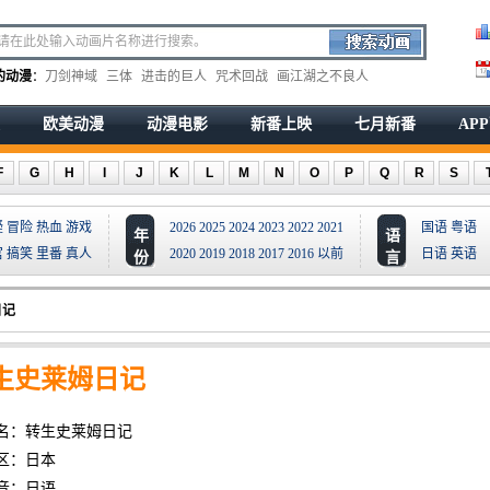
的动漫
：
刀剑神域
三体
进击的巨人
咒术回战
画江湖之不良人
欧美动漫
动漫电影
新番上映
七月新番
AP
F
G
H
I
J
K
L
M
N
O
P
Q
R
S
疑
冒险
热血
游戏
2026
2025
2024
2023
2022
2021
国语
粤语
年
语
宫
搞笑
里番
真人
2020
2019
2018
2017
2016
以前
日语
英语
份
言
日记
生史莱姆日记
名：转生史莱姆日记
区：日本
音：日语