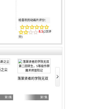
给喜欢的动画片评分：
8.5
(
2次评
分
)
斯之尘
文豪野犬汪！
BanG Dream! YUME∞MITA
落第贤者的学院无双第二回转生，S等级作弊魔术师冒险记
第5集
第7集
第8集