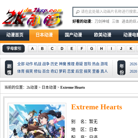
好看的动漫
：
刀剑神域
三体
进击的巨
动漫首页
日本动漫
国产动漫
欧美动漫
动漫电
字母索引
A
B
C
D
E
F
G
H
I
J
K
全部
动作
机战
战争
历史
神魔
推理
悬疑
冒险
热血
游戏
2026
剧
年
体育
搞笑
修仙
百合
奇幻
萝莉
恋爱
后宫
搞笑
里番
真人
2020
情
份
当前的位置：
2k动漫
>
日本动漫
>
Extreme Hearts
Extreme Hearts
别 名：暂无
地 区：日本
配 音：日语