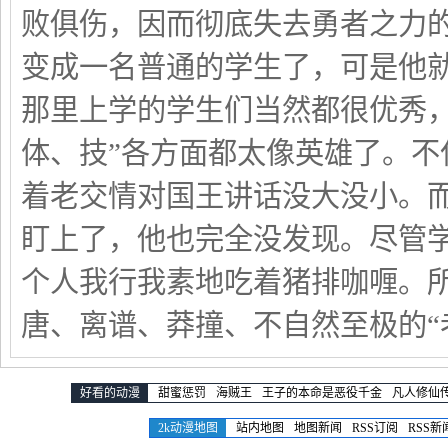
败俱伤，因而彻底失去勇者之力
变成一名普通的学生了，可是他
那里上学的学生们当然都很优秀，
体、技”各方面都太像英雄了。
着老交情对国王讲话没大没小。而
盯上了，他也完全没发现。尽管
个人我行我素地吃着猪排咖喱。所
唐、离谱、莽撞、不自然至极的“
好看的动漫
甜蜜惩罚
海贼王
王子的本命是恶役千金
凡人修仙
2k动漫地图
站内地图
地图新闻
RSS订阅
RSS新