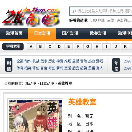
好看的动漫
：
刀剑神域
三体
进击的巨
动漫首页
日本动漫
国产动漫
欧美动漫
动漫电
字母索引
A
B
C
D
E
F
G
H
I
J
K
全部
动作
机战
战争
历史
神魔
推理
悬疑
冒险
热血
游戏
2026
剧
年
体育
搞笑
修仙
百合
奇幻
萝莉
恋爱
后宫
搞笑
里番
真人
2020
情
份
当前的位置：
2k动漫
>
日本动漫
>
英雄教室
英雄教室
别 名：暂无
地 区：日本
配 音：日语