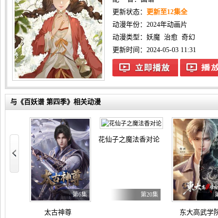
更新状态：
更新至12集全
动漫年份：
2024年动画片
动漫类型：
妖魔
治愈
奇幻
更新时间：2024-05-03 11:31
与《百妖谱 第四季》相关动漫
花仙子之魔法香对论
第4集
第6集
第20集
太古神尊
东大高武学