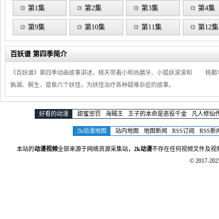
第1集
第2集
第3集
第4集
第9集
第10集
第11集
第12集
百妖谱 第四季简介
《百妖谱》第四季动画故事讲述，桃天带着小和尚磨牙、小狐妖滚滚和 桃都
孰湖、枫生、趸鱼六个妖怪，为妖怪治疗各种疑难杂症的故事。
好看的动漫
甜蜜惩罚
海贼王
王子的本命是恶役千金
凡人修仙
2k动漫地图
站内地图
地图新闻
RSS订阅
RSS新
本站的
动漫视频
全部来源于网络资源采集站，
2k动漫
不存在任何视频文件及视
© 2017-20