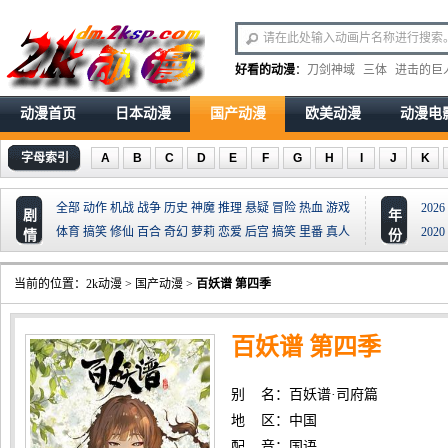
好看的动漫
：
刀剑神域
三体
进击的巨
动漫首页
日本动漫
国产动漫
欧美动漫
动漫电
字母索引
A
B
C
D
E
F
G
H
I
J
K
全部
动作
机战
战争
历史
神魔
推理
悬疑
冒险
热血
游戏
2026
剧
年
体育
搞笑
修仙
百合
奇幻
萝莉
恋爱
后宫
搞笑
里番
真人
2020
情
份
当前的位置：
2k动漫
>
国产动漫
>
百妖谱 第四季
百妖谱 第四季
别 名：百妖谱·司府篇
地 区：中国
配 音：国语