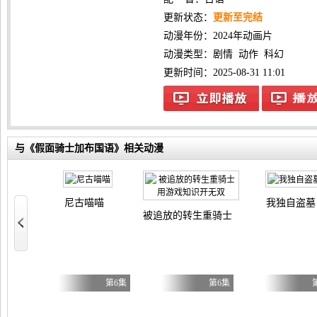
更新状态：
更新至完结
动漫年份：
2024年动画片
动漫类型：
剧情
动作
科幻
更新时间：2025-08-31 11:01
与《假面骑士加布国语》相关动漫
尼古喵喵
我独自盗墓
被追放的转生重骑士用游戏知识开无双
自豪）！
第5集
第6集
第6集
母与继姐