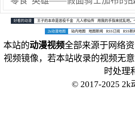
“零食”英雄——假面骑士加布的
好看的动漫
王子的本命是恶役千金
凡人修仙传
用我的手指来扰乱吧。
2k动漫地图
站内地图
地图新闻
RSS订阅
RSS新
本站的
动漫视频
全部来源于网络资
视频镜像，若本站收录的视频无意
时处理
© 2017-2025
2k