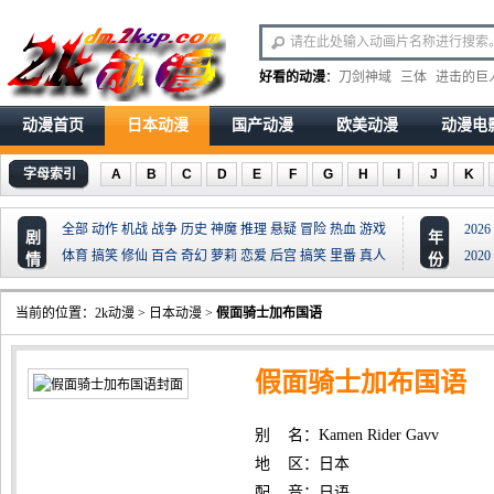
好看的动漫
：
刀剑神域
三体
进击的巨
动漫首页
日本动漫
国产动漫
欧美动漫
动漫电
字母索引
A
B
C
D
E
F
G
H
I
J
K
全部
动作
机战
战争
历史
神魔
推理
悬疑
冒险
热血
游戏
2026
剧
年
体育
搞笑
修仙
百合
奇幻
萝莉
恋爱
后宫
搞笑
里番
真人
2020
情
份
当前的位置：
2k动漫
>
日本动漫
>
假面骑士加布国语
假面骑士加布国语
别 名：Kamen Rider Gavv
地 区：日本
配 音：日语