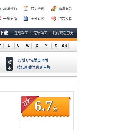
动漫排行
最近更新
动漫专题
一周更新
全部动漫
留言反馈
P下载
连载动画
┆
完结动画
┆
我的观看历史
T
U
V
W
X
Y
Z
0-9
TV版
OVA版
剧场版
版
特别篇
番外篇
预告篇
本
6.7
分