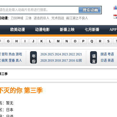
的动漫
：
刀剑神域
三体
进击的巨人
咒术回战
画江湖之不良人
欧美动漫
动漫电影
新番上映
七月新番
AP
F
G
H
I
J
K
L
M
N
O
P
Q
R
S
疑
冒险
热血
游戏
2026
2025
2024
2023
2022
2021
国语
粤语
年
语
宫
搞笑
里番
真人
2020
2019
2018
2017
2016
以前
日语
英语
份
言
第三季
不灭的你 第三季
名：暂无
区：日本
音：日语