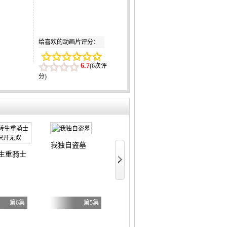
给喜欢的动画片评分：
6.7
(
6次评
分
)
我独自盗墓
文豪野犬汪！
BanG Dream! YUME∞MITA
生重骑士用游戏知识开无双
第6集
第5集
第8集