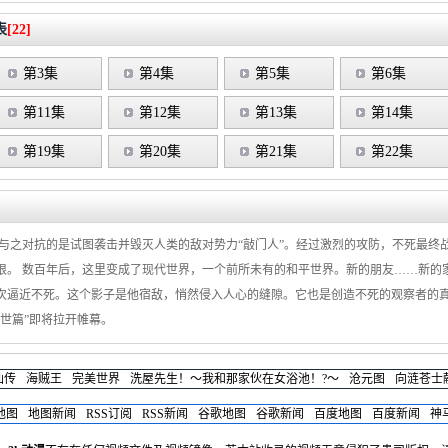
表
[22]
第3集
第4集
第5集
第6集
第11集
第12集
第13集
第14集
第19集
第20集
第21集
第22集
。与之对抗的是试图袭击并毁灭人类的敌对势力“敲门人”。经过激烈的攻防，不死最终
根。 数百年后，这里变成了现代世界，一个前所未有的和平世界。新的朋友……新的
次逼近不死。这个影子是他宿敌，悄然侵入人心的缝隙。它也是创造不死的观察者的真
世篇”即将拉开帷幕。
仙传
海贼王
完美世界
洗屋先生！～我和那家伙在女浴池！?～
沧元图
向涟苍士
地图
地图新闻
RSS订阅
RSS新闻
谷歌地图
谷歌新闻
百度地图
百度新闻
神