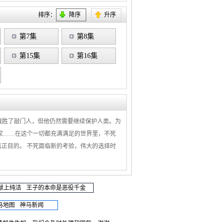
排序：
降序
升序
第7集
第8集
第15集
第16集
战胜了敲门人，但他仍然需要继续保护人类。为
家……在这个一切都充满满足的世界里，不死
正目的。 不死面临新的考验，伟大的选择时
献上纯洁
王子的本命是恶役千金
马地图
神马新闻