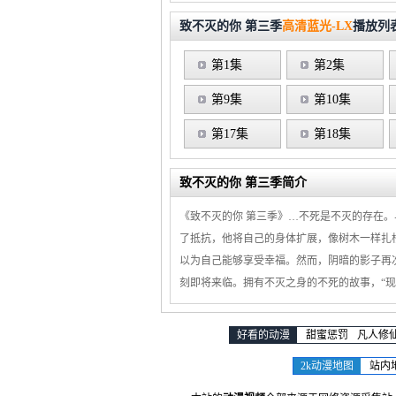
致不灭的你 第三季
高清蓝光-LX
播放列
第1集
第2集
第9集
第10集
第17集
第18集
致不灭的你 第三季简介
《致不灭的你 第三季》…不死是不灭的存在
了抵抗，他将自己的身体扩展，像树木一样扎
以为自己能够享受幸福。然而，阴暗的影子再
刻即将来临。拥有不灭之身的不死的故事，“现
好看的动漫
甜蜜惩罚
凡人修
2k动漫地图
站内