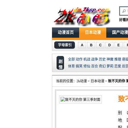
好看
动漫首页
日本动漫
国产动漫
字母索引
A
B
C
D
E
全部
动作
机战
战争
历史
神魔
推理
悬
剧
体育
搞笑
修仙
百合
奇幻
萝莉
恋爱
后
情
当前的位置：
2k动漫
>
日本动漫
>
致不灭的你 
致
别 
地 
配 