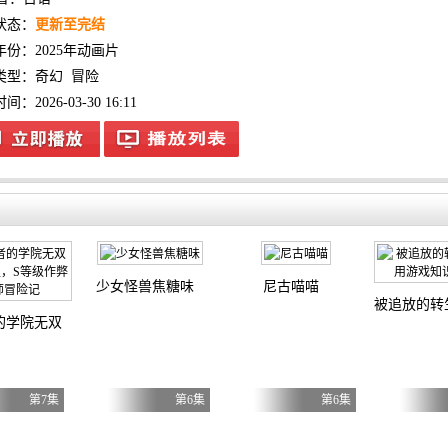
状态：
更新至完结
年份：
2025年动画片
类型：
奇幻
冒险
：2026-03-30 16:11
少女怪兽焦糖味
尼古喵喵
被追放的转
的学院无双第二回转生，S等级作弊魔术师冒险记
第7集
第6集
第6集