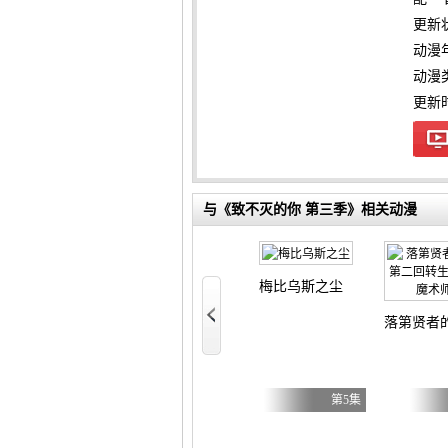
更新
动漫
动漫
更新时间
与《致不灭的你 第三季》相关动漫
y Caries
梅比乌斯之尘
好 第二季
女主角？圣女？不，我是杂役女仆（自豪）！
落第贤者
第17集
第7集
第5集