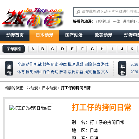
好看的动漫
：
刀剑神域
三体
进击的巨
动漫首页
日本动漫
国产动漫
欧美动漫
动漫电
字母索引
A
B
C
D
E
F
G
H
I
J
K
全部
动作
机战
战争
历史
神魔
推理
悬疑
冒险
热血
游戏
2026
剧
年
体育
搞笑
修仙
百合
奇幻
萝莉
恋爱
后宫
搞笑
里番
真人
2020
情
份
当前的位置：
2k动漫
>
日本动漫
>
打工仔的拷问日常
打工仔的拷问日常
别 名：打工仔的拷問日常
地 区：日本
配 音：日语