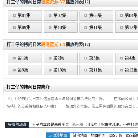
打工仔的拷问日常
极速资源-YZ
播放列表
[12]
第01集
第02集
第03集
第04集
第09集
第10集
第11集
第12集
打工仔的拷问日常
高清蓝光-LX
播放列表
[12]
第1集
第2集
第3集
第4集
第9集
第10集
第11集
第12集
打工仔的拷问日常简介
《打工仔的拷问日常》这里是杀人与拷问皆被合法化的世界。 在拷问公司打
悚拷问的反差将相继使人中毒！ 触动您的怪癖、带点黑色幽默的职场喜剧☆
好看的动漫
王子的本命是恶役千金
沧元图
用我的手指来扰乱吧。～在打烊
2k动漫地图
站内地图
地图新闻
RSS订阅
RSS新