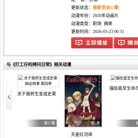
更新状态：
更新至全12集
动漫年份：
2026年动画片
动漫类型：
职场
搞笑
更新时间：2026-03-23 00:31
与《打工仔的拷问日常》相关动漫
描绘直至生命
 YUME∞MITA
关于我转生变成史莱姆这档事 第四季
第8集
第17集
第5集
天是红河岸