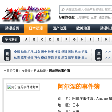
好看的动漫
：
刀剑神域
三体
进击的巨
动漫首页
日本动漫
国产动漫
欧美动漫
动漫电
字母索引
A
B
C
D
E
F
G
H
I
J
K
全部
动作
机战
战争
历史
神魔
推理
悬疑
冒险
热血
游戏
2026
剧
年
体育
搞笑
修仙
百合
奇幻
萝莉
恋爱
后宫
搞笑
里番
真人
2020
情
份
当前的位置：
2k动漫
>
日本动漫
>
阿尔涅的事件簿
阿尔涅的事件簿
别 名：阿爾涅事件簿 , Arne no Jikenbo
地 区：日本
配 音：日语