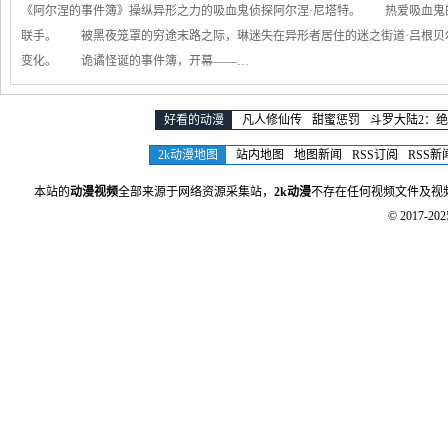
《阿尔涅的事件簿》操纵异形之力的吸血鬼侦探阿尔涅·尼塔特。 热爱吸血鬼
联手。 被黑夜笼罩的穷途末路之际，琳迷失在异形者居住的迷之街道·吕根贝
变化。 诡谲怪诞的事件簿，开幕——…
好看的动漫
凡人修仙传
甜蜜惩罚
斗罗大陆2：
2k动漫地图
站内地图
地图新闻
RSS订阅
RSS新
本站的
动漫视频
全部来源于网络资源采集站，
2k动漫
不存在任何视频文件及视
© 2017-20