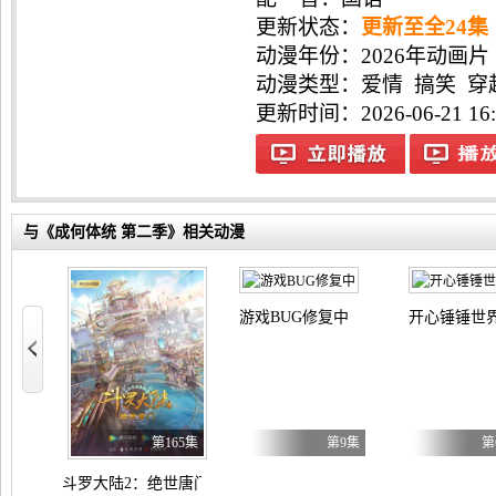
更新状态：
更新至全24集
动漫年份：
2026年动画片
动漫类型：
爱情
搞笑
穿
更新时间：2026-06-21 16:
与《成何体统 第二季》相关动漫
游戏BUG修复中
开心锤锤世
第78集
第165集
第9集
第
漫画
我开局氪成大神 动态漫画
斗罗大陆2：绝世唐门