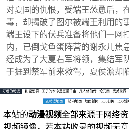
对夏国的仇恨，受端王怂恿后，
毒，却揭破了图尔被端王利用的
端王设下的伏兵准备将他们一网
内，已倒戈鱼蛋阵营的谢永儿焦
经成为了大夏右军将领，集结军队
于捱到禁军前来救驾，夏侯澹却
好看的动漫
甜蜜惩罚
王子的本命是恶役千金
凡人修仙传
沧元图
完美世界
2k动漫地图
站内地图
地图新闻
RSS订阅
RSS新
本站的
动漫视频
全部来源于网络资
视频镜像，若本站收录的视频无意