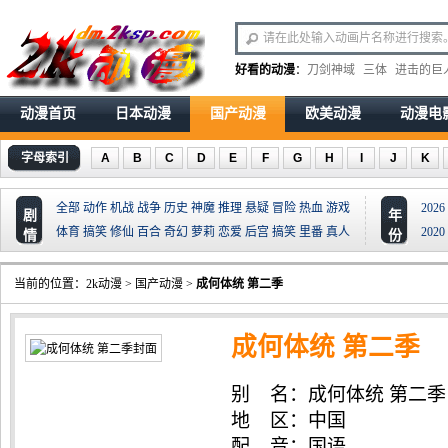
好看的动漫
：
刀剑神域
三体
进击的巨
动漫首页
日本动漫
国产动漫
欧美动漫
动漫电
字母索引
A
B
C
D
E
F
G
H
I
J
K
全部
动作
机战
战争
历史
神魔
推理
悬疑
冒险
热血
游戏
2026
剧
年
体育
搞笑
修仙
百合
奇幻
萝莉
恋爱
后宫
搞笑
里番
真人
2020
情
份
当前的位置：
2k动漫
>
国产动漫
>
成何体统 第二季
成何体统 第二季
别 名：成何体统 第二季
篇,成何体统 第二季·沛阳
地 区：中国
配 音：国语