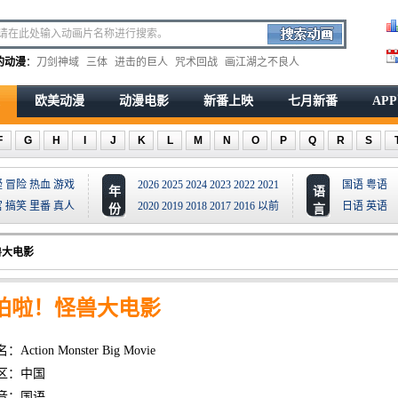
的动漫
：
刀剑神域
三体
进击的巨人
咒术回战
画江湖之不良人
欧美动漫
动漫电影
新番上映
七月新番
AP
F
G
H
I
J
K
L
M
N
O
P
Q
R
S
疑
冒险
热血
游戏
2026
2025
2024
2023
2022
2021
国语
粤语
年
语
宫
搞笑
里番
真人
2020
2019
2018
2017
2016
以前
日语
英语
份
言
兽大电影
拍啦！怪兽大电影
Action Monster Big Movie
区：中国
音：国语