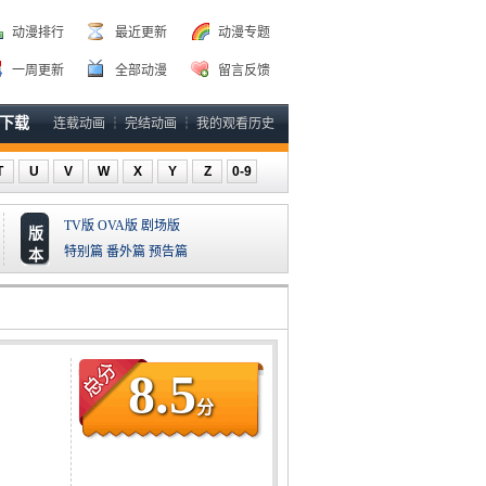
动漫排行
最近更新
动漫专题
一周更新
全部动漫
留言反馈
P下载
连载动画
┆
完结动画
┆
我的观看历史
T
U
V
W
X
Y
Z
0-9
TV版
OVA版
剧场版
版
特别篇
番外篇
预告篇
本
8.5
分