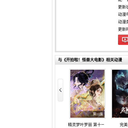
更新
动漫
动漫
更新时间
与《开拍啦！怪兽大电影》相关动漫
斩神之凡尘神域 第二季
第16集
第9集
第10集
与杭州的故事
精灵梦叶罗丽 第十一季（下）
完美