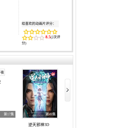
给喜欢的动画片评分：
8.5
(
2次评
分
)
夜
盗妖行
第17集
第49集
第6集
逆天邪神3D
太古神尊