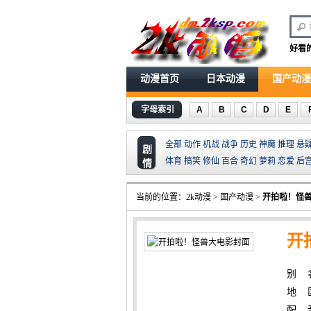
好看
动漫首页
日本动漫
国产动漫
字母索引
A
B
C
D
E
全部
动作
机战
战争
历史
神魔
推理
悬
剧
体育
搞笑
修仙
百合
奇幻
萝莉
恋爱
后
情
当前的位置：
2k动漫
>
国产动漫
>
开拍啦！怪
开
别 名：
地 
配 