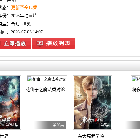
状态：
更新至全12集
年份：
2026年动画片
类型：
奇幻
搞笑
：2026-07-03 14:07
花仙子之魔法香对论
将
第281集
第20集
第5集
世界
东大高武学院