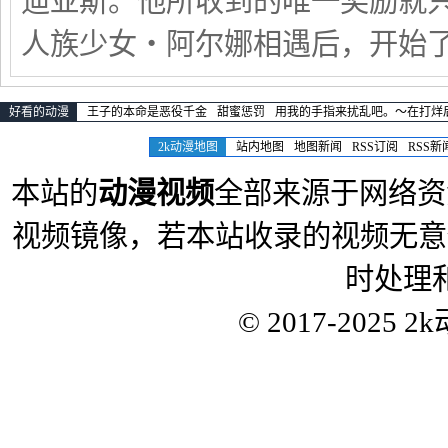
迪亚斯。他所收到的唯一奖励就
人族少女‧阿尔娜相遇后，开始
好看的动漫
王子的本命是恶役千金
甜蜜惩罚
用我的手指来扰乱吧。～在打烊
2k动漫地图
站内地图
地图新闻
RSS订阅
RSS新
本站的
动漫视频
全部来源于网络资
视频镜像，若本站收录的视频无意
时处理
© 2017-2025
2k