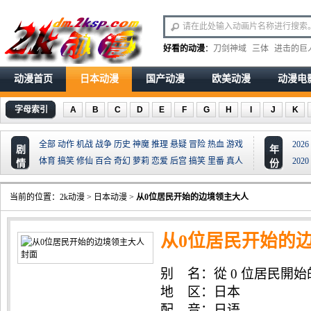
好看的动漫
：
刀剑神域
三体
进击的巨
动漫首页
日本动漫
国产动漫
欧美动漫
动漫电
字母索引
A
B
C
D
E
F
G
H
I
J
K
全部
动作
机战
战争
历史
神魔
推理
悬疑
冒险
热血
游戏
2026
剧
年
体育
搞笑
修仙
百合
奇幻
萝莉
恋爱
后宫
搞笑
里番
真人
2020
情
份
当前的位置：
2k动漫
>
日本动漫
>
从0位居民开始的边境领主大人
从0位居民开始的
别 名：從 0 位居民開始的邊境領
Begins with Zero Subjec
地 区：日本
配 音：日语