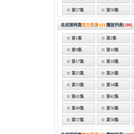
第201集
第202集
第353集
第354集
第129集
第130集
第281集
第282集
第57集
第58集
第209集
第210集
第361集
第362集
第137集
第138集
第289集
第290集
第65集
第66集
第217集
第218集
名侦探柯南
官方资源-QY
播放列表
[200]
第369集
第370集
第145集
第146集
第297集
第298集
第73集
第74集
第225集
第226集
第377集
第378集
第1集
第2集
第153集
第154集
第305集
第306集
第81集
第82集
第233集
第234集
第385集
第386集
第9集
第10集
第161集
第162集
第313集
第314集
第89集
第90集
第241集
第242集
第393集
第394集
第17集
第18集
第169集
第170集
第321集
第322集
第97集
第98集
第249集
第250集
第401集
第402集
第25集
第26集
第177集
第178集
第329集
第330集
第105集
第106集
第257集
第258集
第409集
第410集
第33集
第34集
第185集
第186集
第337集
第338集
第113集
第114集
第265集
第266集
第417集
第418集
第41集
第42集
第193集
第194集
第345集
第346集
第121集
第122集
第273集
第274集
第425集
第426集
第49集
第50集
第201集
第202集
第353集
第354集
第129集
第130集
第281集
第282集
第433集
第434集
第57集
第58集
第209集
第210集
第361集
第362集
第137集
第138集
第289集
第290集
第441集
第442集
第65集
第66集
第217集
第218集