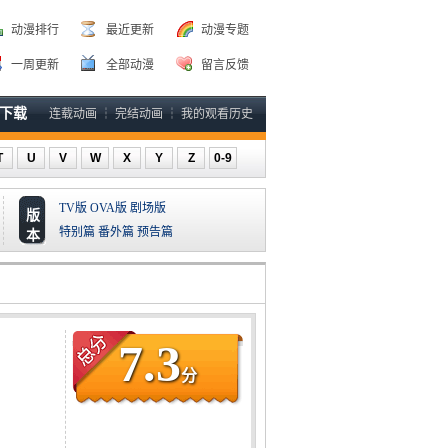
动漫排行
最近更新
动漫专题
一周更新
全部动漫
留言反馈
P下载
连载动画
┆
完结动画
┆
我的观看历史
T
U
V
W
X
Y
Z
0-9
TV版
OVA版
剧场版
版
特别篇
番外篇
预告篇
本
7.3
分