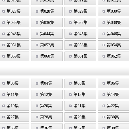
第019集
第020集
第021集
第022集
第171集
第172集
第173集
第174集
第99集
第100集
第101集
第102集
第027集
第028集
第029集
第030集
第179集
第180集
第181集
第182集
第107集
第108集
第109集
第110集
第035集
第036集
第037集
第038集
第187集
第188集
第189集
第190集
第115集
第116集
第117集
第118集
第043集
第044集
第045集
第046集
第195集
第196集
第197集
第198集
第123集
第124集
第125集
第126集
第051集
第052集
第053集
第054集
第203集
第204集
第205集
第206集
第131集
第132集
第133集
第134集
第059集
第060集
第061集
第062集
第211集
第212集
第213集
第214集
第139集
第140集
第141集
第142集
第067集
第068集
第069集
第070集
第219集
第220集
第221集
第222集
第147集
第148集
第149集
第150集
第075集
第076集
第077集
第078集
第227集
第228集
第229集
第230集
第03集
第04集
第05集
第06集
第155集
第156集
第157集
第158集
第083集
第084集
第085集
第086集
第235集
第236集
第237集
第238集
第11集
第12集
第13集
第14集
第163集
第164集
第165集
第166集
第091集
第092集
第093集
第094集
第243集
第244集
第245集
第246集
第19集
第20集
第21集
第22集
第171集
第172集
第173集
第174集
第099集
第100集
第101集
第102集
第251集
第252集
第253集
第254集
第27集
第28集
第29集
第30集
第179集
第180集
第181集
第182集
第107集
第108集
第109集
第110集
第259集
第260集
第261集
第262集
第35集
第36集
第37集
第38集