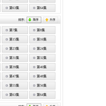
第207集
第208集
第359集
第360集
第135集
第136集
第287集
第288集
第63集
第64集
第215集
第216集
第367集
第368集
第143集
第144集
第295集
第296集
第71集
第72集
第223集
第224集
排序：
降序
升序
第375集
第376集
第151集
第152集
第303集
第304集
第79集
第80集
第231集
第232集
第383集
第384集
第7集
第8集
第159集
第160集
第311集
第312集
第87集
第88集
第239集
第240集
第391集
第392集
第15集
第16集
第167集
第168集
第319集
第320集
第95集
第96集
第247集
第248集
第399集
第400集
第23集
第24集
第175集
第176集
第327集
第328集
第103集
第104集
第255集
第256集
第407集
第408集
第31集
第32集
第183集
第184集
第335集
第336集
第111集
第112集
第263集
第264集
第415集
第416集
第39集
第40集
第191集
第192集
第343集
第344集
第119集
第120集
第271集
第272集
第423集
第424集
第47集
第48集
第199集
第200集
第351集
第352集
第127集
第128集
第279集
第280集
第431集
第432集
第55集
第56集
第207集
第208集
第359集
第360集
第135集
第136集
第287集
第288集
第439集
第440集
第63集
第64集
第215集
第216集
第367集
第368集
第143集
第144集
第295集
第296集
第447集
第448集
第71集
第72集
第223集
第224集