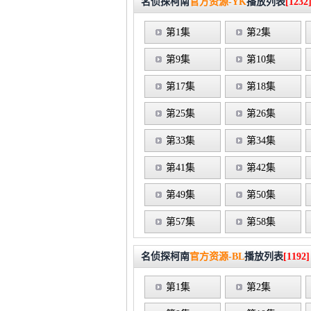
名侦探柯南
官方资源-YK
播放列表
[1232
第369集
第370集
第145集
第146集
第297集
第298集
第449集
第450集
第73集
第74集
第225集
第226集
第377集
第378集
第1集
第2集
第153集
第154集
第305集
第306集
第457集
第458集
第81集
第82集
第233集
第234集
第385集
第386集
第9集
第10集
第161集
第162集
第313集
第314集
第465集
第466集
第89集
第90集
第241集
第242集
第393集
第394集
第17集
第18集
第169集
第170集
第321集
第322集
第473集
第474集
第97集
第98集
第249集
第250集
第401集
第402集
第25集
第26集
第177集
第178集
第329集
第330集
第481集
第482集
第105集
第106集
第257集
第258集
第409集
第410集
第33集
第34集
第185集
第186集
第337集
第338集
第489集
第490集
第113集
第114集
第265集
第266集
第417集
第418集
第41集
第42集
第193集
第194集
第345集
第346集
第497集
第498集
第121集
第122集
第273集
第274集
第425集
第426集
第49集
第50集
第201集
第202集
第353集
第354集
第505集
第506集
第129集
第130集
第281集
第282集
第433集
第434集
第57集
第58集
第209集
第210集
第361集
第362集
第513集
第514集
第137集
第138集
第289集
第290集
第441集
第442集
第65集
第66集
第217集
第218集
名侦探柯南
官方资源-BL
播放列表
[1192]
第369集
第370集
第521集
第522集
第145集
第146集
第297集
第298集
第449集
第450集
第73集
第74集
第225集
第226集
第377集
第378集
第1集
第2集
第529集
第530集
第153集
第154集
第305集
第306集
第457集
第458集
第81集
第82集
第233集
第234集