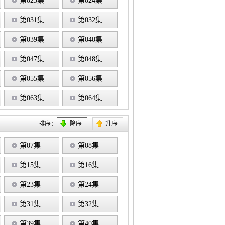
第023集
第024集
第175集
第176集
第103集
第104集
第031集
第032集
第183集
第184集
第111集
第112集
第039集
第040集
第191集
第192集
第119集
第120集
第047集
第048集
第199集
第200集
第127集
第128集
第055集
第056集
第207集
第208集
第135集
第136集
第063集
第064集
第215集
第216集
第143集
第144集
第071集
第072集
第223集
第224集
排序：
降序
升序
第151集
第152集
第079集
第080集
第231集
第232集
第07集
第08集
第159集
第160集
第087集
第088集
第239集
第240集
第15集
第16集
第167集
第168集
第095集
第096集
第247集
第248集
第23集
第24集
第175集
第176集
第103集
第104集
第255集
第256集
第31集
第32集
第183集
第184集
第111集
第112集
第263集
第264集
第39集
第40集