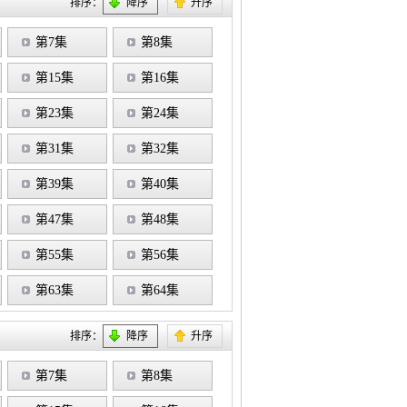
排序：
降序
升序
第375集
第376集
第151集
第152集
第303集
第304集
第455集
第456集
第79集
第80集
第231集
第232集
第383集
第384集
第7集
第8集
第159集
第160集
第311集
第312集
第463集
第464集
第87集
第88集
第239集
第240集
第391集
第392集
第15集
第16集
第167集
第168集
第319集
第320集
第471集
第472集
第95集
第96集
第247集
第248集
第399集
第400集
第23集
第24集
第175集
第176集
第327集
第328集
第479集
第480集
第103集
第104集
第255集
第256集
第407集
第408集
第31集
第32集
第183集
第184集
第335集
第336集
第487集
第488集
第111集
第112集
第263集
第264集
第415集
第416集
第39集
第40集
第191集
第192集
第343集
第344集
第495集
第496集
第119集
第120集
第271集
第272集
第423集
第424集
第47集
第48集
第199集
第200集
第351集
第352集
第503集
第504集
第127集
第128集
第279集
第280集
第431集
第432集
第55集
第56集
第207集
第208集
第359集
第360集
第511集
第512集
第135集
第136集
第287集
第288集
第439集
第440集
第63集
第64集
第215集
第216集
第367集
第368集
第519集
第520集
第143集
第144集
第295集
第296集
第447集
第448集
第71集
第72集
第223集
第224集
排序：
降序
升序
第375集
第376集
第527集
第528集
第151集
第152集
第303集
第304集
第455集
第456集
第79集
第80集
第231集
第232集
第383集
第384集
第7集
第8集
第535集
第536集
第159集
第160集
第311集
第312集
第463集
第464集
第87集
第88集
第239集
第240集