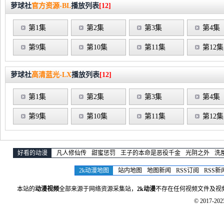
萝球社
官方资源-BL
播放列表
[12]
第1集
第2集
第3集
第4集
第9集
第10集
第11集
第12集
萝球社
高清蓝光-LX
播放列表
[12]
第1集
第2集
第3集
第4集
第9集
第10集
第11集
第12集
好看的动漫
凡人修仙传
甜蜜惩罚
王子的本命是恶役千金
光阴之外
洗
2k动漫地图
站内地图
地图新闻
RSS订阅
RSS新
本站的
动漫视频
全部来源于网络资源采集站，
2k动漫
不存在任何视频文件及视
© 2017-20