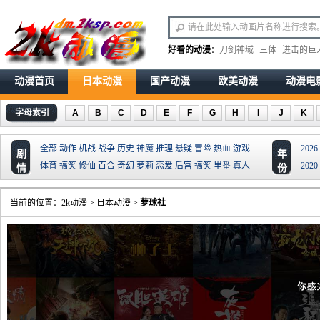
好看的动漫
：
刀剑神域
三体
进击的巨
动漫首页
日本动漫
国产动漫
欧美动漫
动漫电
字母索引
A
B
C
D
E
F
G
H
I
J
K
全部
动作
机战
战争
历史
神魔
推理
悬疑
冒险
热血
游戏
2026
剧
年
体育
搞笑
修仙
百合
奇幻
萝莉
恋爱
后宫
搞笑
里番
真人
2020
情
份
当前的位置：
2k动漫
>
日本动漫
>
萝球社