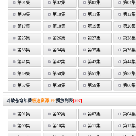
第01集
第02集
第03集
第04集
第81集
第82集
第83集
第84集
第09集
第10集
第11集
第12集
第89集
第90集
第91集
第92集
第17集
第18集
第19集
第20集
第97集
第98集
第99集
第100
第25集
第26集
第27集
第28集
第103集
第104集
第105集
第106
第33集
第34集
第35集
第36集
第111集
第112集
第113集
第114
第41集
第42集
第43集
第44集
第119集
第120集
第121集
第122
第49集
第50集
第51集
第52集
第127集
第128集
第129集
第130
第57集
第58集
第59集
第60集
第135集
第136集
第137集
第138
第65集
第66集
第67集
第68集
斗破苍穹年番
极速资源-FF
播放列表
[207]
第143集
第144集
第145集
第146
第73集
第74集
第75集
第76集
第01集
第02集
第03集
第04集
第151集
第152集
第153集
第154
第81集
第82集
第83集
第84集
第09集
第10集
第11集
第12集
第159集
第160集
第161集
第162
第89集
第90集
第91集
第92集