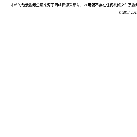
第161集
第162集
第163集
第164
本站的
动漫视频
全部来源于网络资源采集站，
2k动漫
不存在任何视频文件及视
第89集
第90集
第91集
第92集
© 2017-20
第169集
第170集
第171集
第172
第97集
第98集
第99集
第100
第177集
第178集
第179集
第180
第105集
第106集
第107集
第108
第185集
第186集
第187集
第188
第113集
第114集
第115集
第116
第193集
第194集
第195集
第196
第121集
第122集
第123集
第124
第201集
第202集
第203集
第204
第129集
第130集
第131集
第132
第137集
第138集
第139集
第140
第145集
第146集
第147集
第148
第153集
第154集
第155集
第156
第161集
第162集
第163集
第164
第169集
第170集
第171集
第172