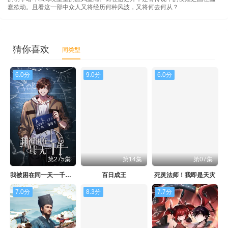
蠢欲动。且看这一部中众人又将经历何种风波，又将何去何从？
猜你喜欢
同类型
6.0分
9.0分
6.0分
第275集
第14集
第07集
我被困在同一天一千年 动态漫画
百日成王
死灵法师！我即是天灾
7.0分
8.3分
7.7分