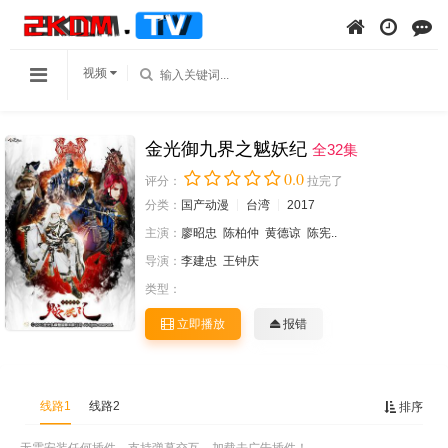
视频
金光御九界之魆妖纪
全32集
0.0
评分：
拉完了
分类：
国产动漫
台湾
2017
主演：
廖昭忠
陈柏仲
黄德谅
陈宪..
导演：
李建忠
王钟庆
类型：
立即播放
报错
线路1
线路2
排序