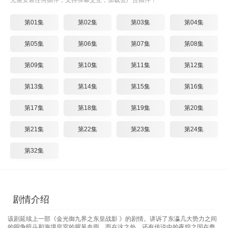
无需安装任何插件，支持弹幕交互，加载去广告插件！
第01集
第02集
第03集
第04集
第05集
第06集
第07集
第08集
第09集
第10集
第11集
第12集
第13集
第14集
第15集
第16集
第17集
第18集
第19集
第20集
第21集
第22集
第23集
第24集
第32集
剧情介绍
该剧延续上一部《金光御九界之东皇战影 》的剧情。讲诉了东瀛几大势力之间
的明争暗斗和海境皇室的腥风血雨。而在这之外，还有传说中的夜煌之国在蠢