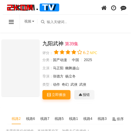
视频
九阳武神
第39集
6.2
评分：
NPC
分类：
国产动漫
中国
2025
主演：
马正阳
幽舞越山
导演：
张德方
杨立冬
类型：
动作
奇幻
武侠
武侠
立即播放
报错
线路2
线路6
线路7
线路5
线路1
线路4
线路3
排序