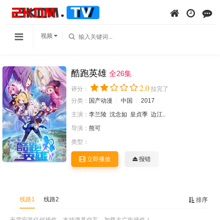
视频
酷跑英雄
全26集
2.0
评分：
拉完了
分类：
国产动漫
中国
2017
主演：
李兰陵
沈念如
皇贞季
边江..
导演：
熊可
类型：
立即播放
报错
线路1
线路2
排序