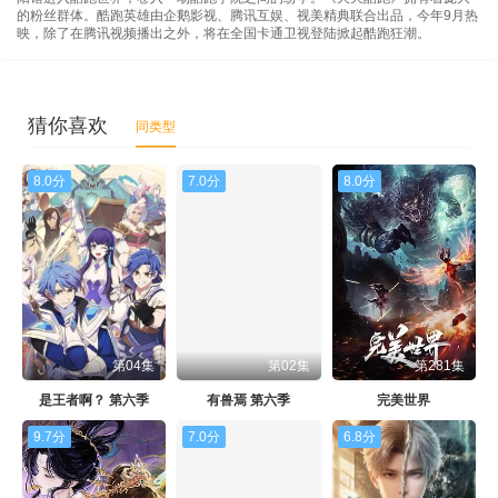
的粉丝群体。酷跑英雄由企鹅影视、腾讯互娱、视美精典联合出品，今年9月热
映，除了在腾讯视频播出之外，将在全国卡通卫视登陆掀起酷跑狂潮。
猜你喜欢
同类型
8.0分
7.0分
8.0分
第04集
第02集
第281集
是王者啊？ 第六季
有兽焉 第六季
完美世界
9.7分
7.0分
6.8分