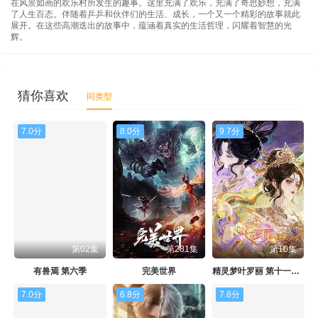
在风景如画的欢乐村所发生的趣事。这里充满了欢乐，充满了奇思妙想，充满
第41集
第42集
第43集
第44集
了人生百态。伴随着乒乒和伙伴们的生活、成长，一个又一个精彩的故事就此
展开。在这些高潮迭出的故事中，蕴涵着真实的生活哲理，闪耀着智慧的光
辉。
第45集
第46集
第47集
第48集
第49集
第50集
第51集
第52集
猜你喜欢
同类型
7.0分
8.0分
9.7分
第02集
第281集
第10集
有兽焉 第六季
完美世界
精灵梦叶罗丽 第十一季（下）
7.0分
6.8分
7.8分