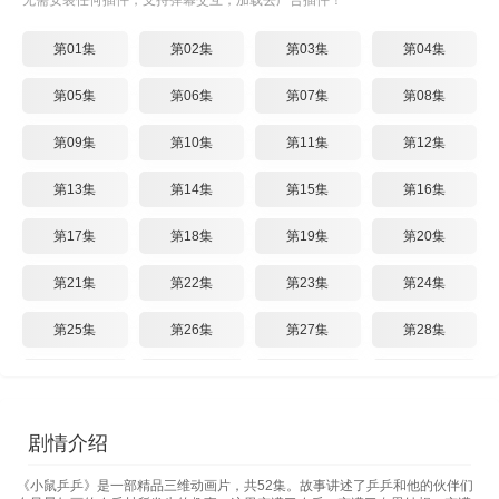
无需安装任何插件，支持弹幕交互，加载去广告插件！
第01集
第02集
第03集
第04集
第05集
第06集
第07集
第08集
第09集
第10集
第11集
第12集
第13集
第14集
第15集
第16集
第17集
第18集
第19集
第20集
第21集
第22集
第23集
第24集
第25集
第26集
第27集
第28集
第29集
第30集
第31集
第32集
第33集
第34集
第35集
第36集
剧情介绍
第37集
第38集
第39集
第40集
《小鼠乒乒》是一部精品三维动画片，共52集。故事讲述了乒乒和他的伙伴们