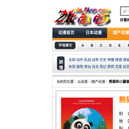
好看
动漫首页
日本动漫
国产动漫
字母索引
A
B
C
D
E
全部
动作
机战
战争
历史
神魔
推理
悬
剧
体育
搞笑
修仙
百合
奇幻
萝莉
恋爱
后
情
当前的位置：
2k动漫
>
国产动漫
>
熊猫和小鼹
熊
别 
地 
配 