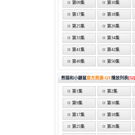
第09集
第10集
第17集
第18集
第25集
第26集
第33集
第34集
第41集
第42集
第49集
第50集
熊猫和小鼹鼠
官方资源-QY
播放列表
[52
第1集
第2集
第9集
第10集
第17集
第18集
第25集
第26集