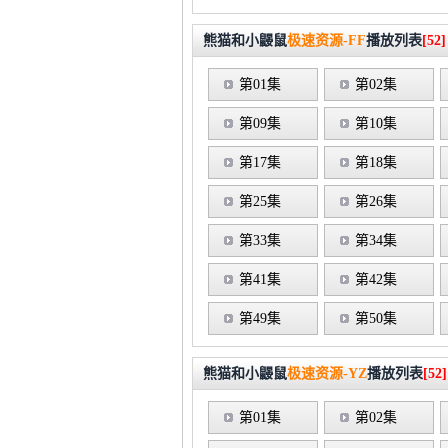
熊猫和小鼹鼠
极速资源-FF
播放列表
[52]
第01集
第02集
第09集
第10集
第17集
第18集
第25集
第26集
第33集
第34集
第41集
第42集
第49集
第50集
熊猫和小鼹鼠
极速资源-YZ
播放列表
[52]
第01集
第02集