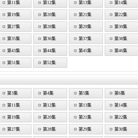
第11集
第12集
第13集
第14集
第19集
第20集
第21集
第22集
第27集
第28集
第29集
第30集
第35集
第36集
第37集
第38集
第43集
第44集
第45集
第46集
第51集
第52集
]
第3集
第4集
第5集
第6集
第11集
第12集
第13集
第14集
第19集
第20集
第21集
第22集
第27集
第28集
第29集
第30集