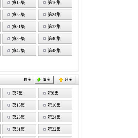
第15集
第16集
第23集
第24集
第31集
第32集
第39集
第40集
第47集
第48集
排序：
降序
升序
第7集
第8集
第15集
第16集
第23集
第24集
第31集
第32集