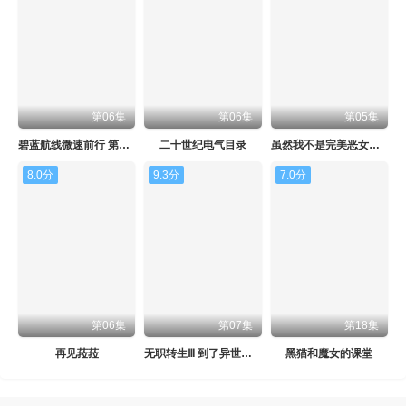
第06集
第06集
第05集
碧蓝航线微速前行 第二季
二十世纪电气目录
虽然我不是完美恶女～雏宫蝶鼠替换传～
8.0分
9.3分
7.0分
第06集
第07集
第18集
再见菈菈
无职转生Ⅲ 到了异世界就拿出真本事
黑猫和魔女的课堂