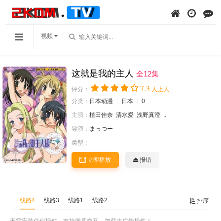
视频
这就是我的主人
全12集
7.3
评分：
人上人
分类：
日本动漫
日本
0
主演：
植田佳奈
清水愛
浅野真澄
..
导演：
まっつー
类型：
立即播放
报错
线路4
线路3
线路1
线路2
排序