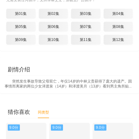
无需安装任何插件，支持弹幕交互，加载去广告插件！
第01集
第02集
第03集
第04集
第05集
第06集
第07集
第08集
第09集
第10集
第11集
第12集
剧情介绍
突然发生事故导致父母双亡，年仅14岁的中林义贵获得了庞大的遗产。因
事情而离家的两位少女泽渡泉（14岁）和泽渡美月（13岁）看到男主角所贴...
猜你喜欢
同类型
9.0分
9.0分
9.0分