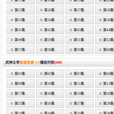
第17集
第18集
第19集
第20集
第169集
第170集
第171集
第172
第97集
第98集
第99集
第100
第25集
第26集
第27集
第28集
第177集
第178集
第179集
第180
第105集
第106集
第107集
第108
第33集
第34集
第35集
第36集
第185集
第186集
第187集
第188
第113集
第114集
第115集
第116
第41集
第42集
第43集
第44集
第193集
第194集
第195集
第196
第121集
第122集
第123集
第124
第49集
第50集
第51集
第52集
第201集
第202集
第203集
第204
第129集
第130集
第131集
第132
第57集
第58集
第59集
第60集
第209集
第210集
第211集
第212
第137集
第138集
第139集
第140
第65集
第66集
第67集
第68集
第217集
第218集
第219集
第220
武神主宰
极速资源-YZ
播放列表
[680]
第145集
第146集
第147集
第148
第73集
第74集
第75集
第76集
第225集
第226集
第227集
第228
第01集
第02集
第03集
第04集
第153集
第154集
第155集
第156
第81集
第82集
第83集
第84集
第233集
第234集
第235集
第236
第09集
第10集
第11集
第12集
第161集
第162集
第163集
第164
第89集
第90集
第91集
第92集
第241集
第242集
第243集
第244
第17集
第18集
第19集
第20集
第169集
第170集
第171集
第172
第97集
第98集
第99集
第100
第249集
第250集
第251集
第252
第25集
第26集
第27集
第28集
第177集
第178集
第179集
第180
第105集
第106集
第107集
第108
第257集
第258集
第259集
第260
第33集
第34集
第35集
第36集