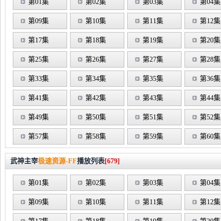
第01集
第02集
第03集
第04集
第81集
第82集
第83集
第84集
第09集
第10集
第11集
第12集
第89集
第90集
第91集
第92集
第17集
第18集
第19集
第20集
第97集
第98集
第99集
第100
第25集
第26集
第27集
第28集
第105集
第106集
第107集
第108
第33集
第34集
第35集
第36集
第113集
第114集
第115集
第116
第41集
第42集
第43集
第44集
第121集
第122集
第123集
第124
第49集
第50集
第51集
第52集
第129集
第130集
第131集
第132
第57集
第58集
第59集
第60集
第137集
第138集
第139集
第140
第65集
第66集
第67集
第68集
武神主宰
极速资源-FF
播放列表
[679]
第145集
第146集
第147集
第148
第73集
第74集
第75集
第76集
第01集
第02集
第03集
第04集
第153集
第154集
第155集
第156
第81集
第82集
第83集
第84集
第09集
第10集
第11集
第12集
第161集
第162集
第163集
第164
第89集
第90集
第91集
第92集