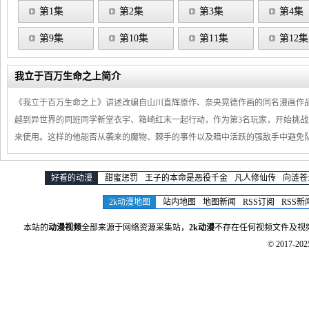
第1集
第2集
第3集
第4集
第9集
第10集
第11集
第12集
我立于百万生命之上简介
《我立于百万生命之上》讲述改编自山川直辉原作、奈央晃德作画的同名漫画作
越到异世界的同班同学新堂衣宇、箱崎红末一起行动，作为第3名玩家，开始挑
来使用。这样的他能否从袭来的魔物、棘手的事件以及暗中活跃的强敌手中避免
好看的动漫
甜蜜惩罚
王子的本命是恶役千金
凡人修仙传
向涟苍
2k动漫地图
站内地图
地图新闻
RSS订阅
RSS新
本站的
动漫视频
全部来源于网络资源采集站，
2k动漫
不存在任何视频文件及视
© 2017-20