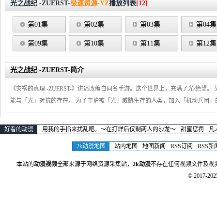
光之战纪 -ZUERST-
极速资源-YZ
播放列表
[12]
第01集
第02集
第03集
第04集
第09集
第10集
第11集
第12集
光之战纪 -ZUERST-简介
《灾祸的真理 -ZUERST-》讲述改编自同名手游。这个世界上，充满了光/绝
能与「光」对抗的存在。 为了守护被「光」威胁生存的人类，加入「机动兵团」的
好看的动漫
用我的手指来扰乱吧。～在打烊后仅剩两人的沙龙～
甜蜜惩罚
凡
2k动漫地图
站内地图
地图新闻
RSS订阅
RSS新
本站的
动漫视频
全部来源于网络资源采集站，
2k动漫
不存在任何视频文件及视
© 2017-20