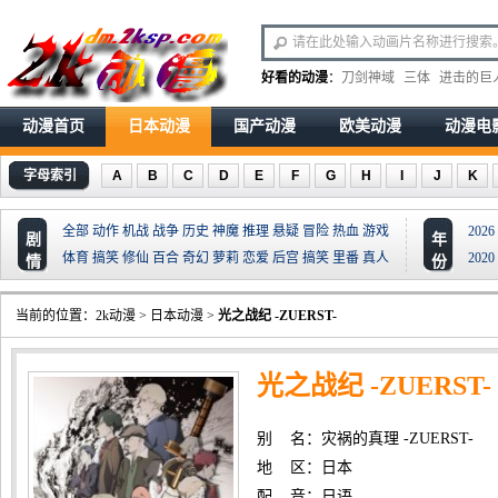
好看的动漫
：
刀剑神域
三体
进击的巨
动漫首页
日本动漫
国产动漫
欧美动漫
动漫电
字母索引
A
B
C
D
E
F
G
H
I
J
K
全部
动作
机战
战争
历史
神魔
推理
悬疑
冒险
热血
游戏
2026
剧
年
体育
搞笑
修仙
百合
奇幻
萝莉
恋爱
后宫
搞笑
里番
真人
2020
情
份
当前的位置：
2k动漫
>
日本动漫
>
光之战纪 -ZUERST-
光之战纪 -ZUERST-
别 名：灾祸的真理 -ZUERST-
地 区：日本
配 音：日语