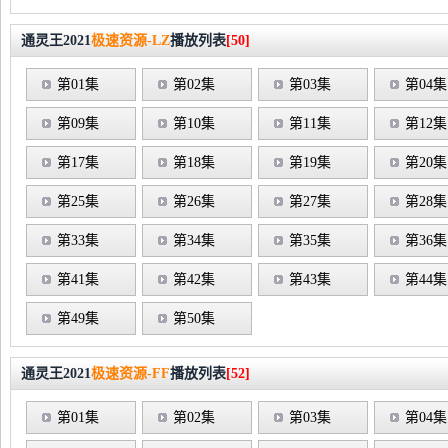
通灵王2021
极速资源-LZ
播放列表
[50]
第01集
第02集
第03集
第04集
第09集
第10集
第11集
第12集
第17集
第18集
第19集
第20集
第25集
第26集
第27集
第28集
第33集
第34集
第35集
第36集
第41集
第42集
第43集
第44集
第49集
第50集
通灵王2021
极速资源-FF
播放列表
[52]
第01集
第02集
第03集
第04集