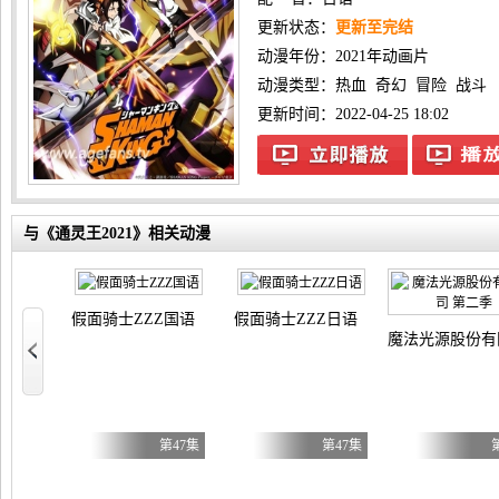
更新状态：
更新至完结
动漫年份：
2021年动画片
动漫类型：
热血
奇幻
冒险
战斗
更新时间：2022-04-25 18:02
与《通灵王2021》相关动漫
假面骑士ZZZ国语
假面骑士ZZZ日语
魔法光源股份有
上：为了成为图书管理员不择手段！第四季
第17集
第47集
第47集