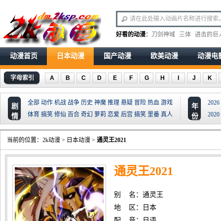
好看的动漫
：
刀剑神域
三体
进击的巨
动漫首页
日本动漫
国产动漫
欧美动漫
动漫电
字母索引
A
B
C
D
E
F
G
H
I
J
K
全部
动作
机战
战争
历史
神魔
推理
悬疑
冒险
热血
游戏
2026
剧
年
体育
搞笑
修仙
百合
奇幻
萝莉
恋爱
后宫
搞笑
里番
真人
2020
情
份
当前的位置：
2k动漫
>
日本动漫
>
通灵王2021
通灵王2021
别 名：通灵王
地 区：日本
配 音：日语