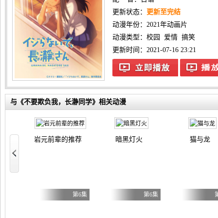
更新状态：
更新至完结
动漫年份：
2021年动画片
动漫类型：
校园
爱情
搞笑
更新时间：2021-07-16 23:21
与《不要欺负我，长瀞同学》相关动漫
岩元前辈的推荐
暗黑灯火
猫与龙
剑圣 第二季
成为了传说
第5集
第6集
第6集