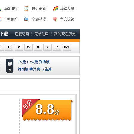
动漫排行
最近更新
动漫专题
一周更新
全部动漫
留言反馈
P下载
连载动画
┆
完结动画
┆
我的观看历史
T
U
V
W
X
Y
Z
0-9
TV版
OVA版
剧场版
版
特别篇
番外篇
预告篇
本
8.8
分