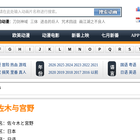
的动漫
：
刀剑神域
三体
进击的巨人
咒术回战
画江湖之不良人
欧美动漫
动漫电影
新番上映
七月新番
AP
F
G
H
I
J
K
L
M
N
O
P
Q
R
S
疑
冒险
热血
游戏
2026
2025
2024
2023
2022
2021
国语
粤语
年
语
宫
搞笑
里番
真人
2020
2019
2018
2017
2016
以前
日语
英语
份
言
野
佐木与宫野
名：佐々木と宮野
区：日本
音：日语