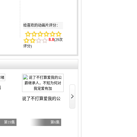
给喜欢的动画片评分：
8.8
(
29次
评分
)
绪
数码兽BEATBREAK
假面骑士ZZ
说了不打算爱我的公爵继承人，不知为何对我宠爱有加
第19集
第6集
第42集