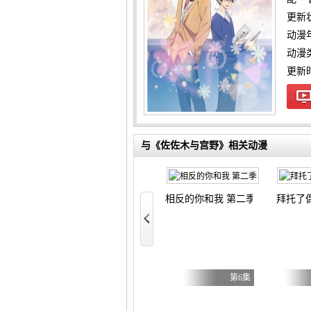
更新
动漫
动漫
更新时间
与《佐佐木与宫野》相关动漫
泉的使者
相反的你和我 第二季
拜托了
死神 千年血战篇 第四季
在废设定异世界无双～ 第二季
全18集
第3集
第6集