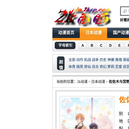
好看
动漫首页
日本动漫
国产动漫
字母索引
A
B
C
D
E
全部
动作
机战
战争
历史
神魔
推理
悬
剧
体育
搞笑
修仙
百合
奇幻
萝莉
恋爱
后
情
当前的位置：
2k动漫
>
日本动漫
>
佐佐木与宫
佐
别 
地 
配 