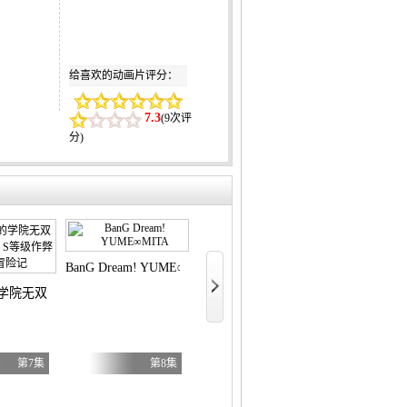
给喜欢的动画片评分：
7.3
(
9次评
分
)
文豪野犬汪！ 第二季
令和的斑
BanG Dream! YUME∞MITA
学院无双第二回转生，S等级作弊魔术师冒险记
第7集
第8集
第6集