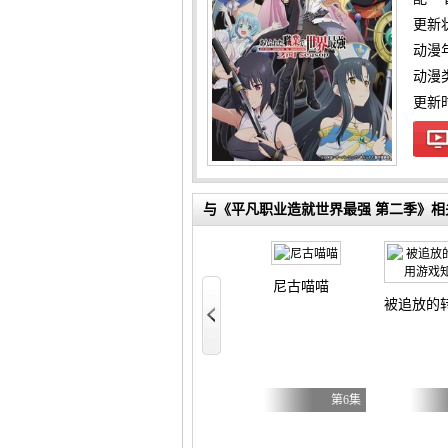
更新
动漫
动漫
更新时间
与《平凡职业造就世界最强 第二季》相
尼古喵喵
被追放的
？圣女？不，我是杂役女仆（自豪）！
第7集
第5集
第6集
不虐待我的继母与继姐