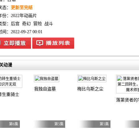
状态：
更新至完结
年份：
2022年动画片
类型：
后宫
奇幻
冒险
战斗
：2022-09-27 00:01
关动漫
我独自盗墓
梅比乌斯之尘
转生重骑士用游戏知识开无双
落第贤者的
第6集
第5集
第5集