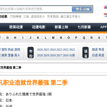
的动漫
：
刀剑神域
三体
进击的巨人
咒术回战
画江湖之不良人
欧美动漫
动漫电影
新番上映
七月新番
AP
F
G
H
I
J
K
L
M
N
O
P
Q
R
S
疑
冒险
热血
游戏
2026
2025
2024
2023
2022
2021
国语
粤语
年
语
宫
搞笑
里番
真人
2020
2019
2018
2017
2016
以前
日语
英语
份
言
世界最强 第二季
凡职业造就世界最强 第二季
名：ありふれた職業で世界最強 2期
区：日本
音：日语