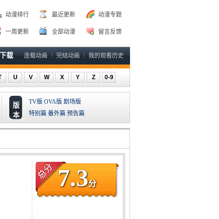
动漫排行
最近更新
动漫专题
一周更新
全部动漫
留言反馈
P下载
连载动画
┆
完结动画
┆
我的观看历史
T
U
V
W
X
Y
Z
0-9
TV版
OVA版
剧场版
版
特别篇
番外篇
预告篇
本
7.3
分