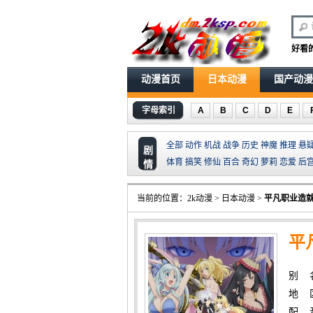
好看
动漫首页
日本动漫
国产动漫
字母索引
A
B
C
D
E
全部
动作
机战
战争
历史
神魔
推理
悬
剧
体育
搞笑
修仙
百合
奇幻
萝莉
恋爱
后
情
当前的位置：
2k动漫
>
日本动漫
>
平凡职业造就
平
别 
地 
配 