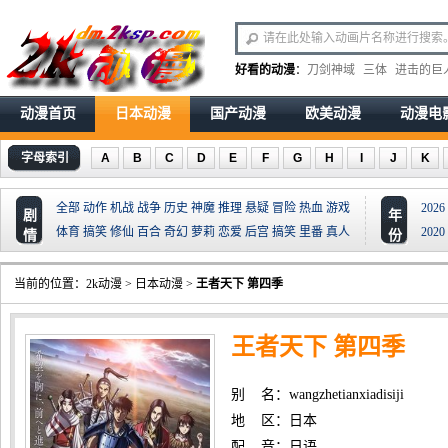
好看的动漫
：
刀剑神域
三体
进击的巨
动漫首页
日本动漫
国产动漫
欧美动漫
动漫电
字母索引
A
B
C
D
E
F
G
H
I
J
K
全部
动作
机战
战争
历史
神魔
推理
悬疑
冒险
热血
游戏
2026
剧
年
体育
搞笑
修仙
百合
奇幻
萝莉
恋爱
后宫
搞笑
里番
真人
2020
情
份
当前的位置：
2k动漫
>
日本动漫
>
王者天下 第四季
王者天下 第四季
别 名：wangzhetianxiadisiji
地 区：日本
配 音：日语