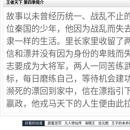
王者天下 第四季简介
故事以未曾经历统一、战乱不止
位秦国的少年，他因为战乱而失
隶一样的生活。里长家里收留了
信和漂并没有因为身份的卑贱而
志要成为大将军，两人一同苦练
标，每日磨练自己，等待机会建
濒死的漂回到家中，信在漂指引
嬴政，他戎马天下的人生便由此
好看的动漫
甜蜜惩罚
凡人修仙传
海贼王
沧元图
王子的本命