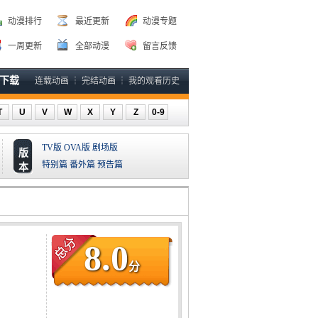
动漫排行
最近更新
动漫专题
一周更新
全部动漫
留言反馈
P下载
连载动画
┆
完结动画
┆
我的观看历史
T
U
V
W
X
Y
Z
0-9
TV版
OVA版
剧场版
版
特别篇
番外篇
预告篇
本
8.0
分