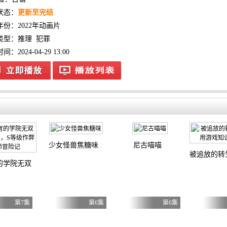
状态：
更新至完结
年份：
2022年动画片
类型：
推理
犯罪
：2024-04-29 13:00
少女怪兽焦糖味
尼古喵喵
被追放的转
的学院无双第二回转生，S等级作弊魔术师冒险记
第7集
第6集
第6集