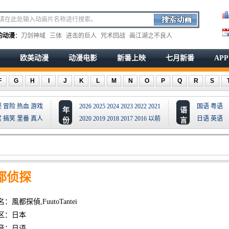
的动漫
：
刀剑神域
三体
进击的巨人
咒术回战
画江湖之不良人
欧美动漫
动漫电影
新番上映
七月新番
AP
F
G
H
I
J
K
L
M
N
O
P
Q
R
S
疑
冒险
热血
游戏
2026
2025
2024
2023
2022
2021
国语
粤语
年
语
宫
搞笑
里番
真人
2020
2019
2018
2017
2016
以前
日语
英语
份
言
都侦探
：風都探偵,FuutoTantei
区：日本
音：日语