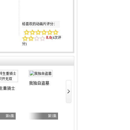
给喜欢的动画片评分：
8.0
(
4次评
分
)
我独自盗墓
文豪野犬汪！
BanG Dream! YUME∞MITA
生重骑士用游戏知识开无双
第6集
第5集
第8集