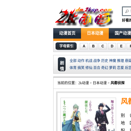
好看
动漫首页
日本动漫
国产动漫
字母索引
A
B
C
D
E
全部
动作
机战
战争
历史
神魔
推理
悬
剧
体育
搞笑
修仙
百合
奇幻
萝莉
恋爱
后
情
当前的位置：
2k动漫
>
日本动漫
>
风都侦探
风
别 名
地 
配 