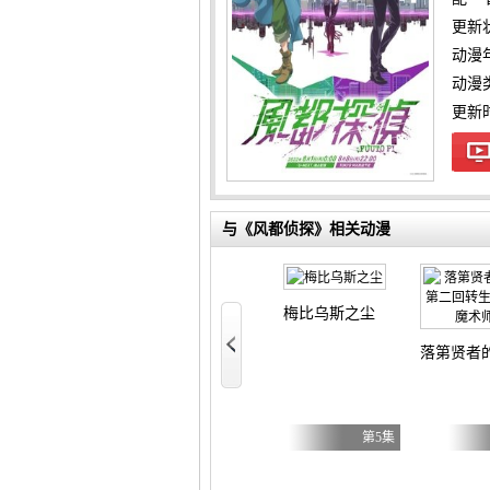
更新
动漫
动漫
更新时间
与《风都侦探》相关动漫
y Caries
梅比乌斯之尘
好 第二季
女主角？圣女？不，我是杂役女仆（自豪）！
落第贤者
第17集
第7集
第5集