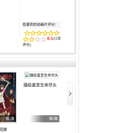
给喜欢的动画片评分：
8.5
(
15次
评分
)
描绘直至生命尽头
尼古喵喵
季
地狱模式～喜
第5集
第6集
第6集
河岸