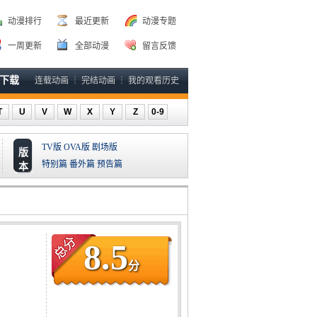
动漫排行
最近更新
动漫专题
一周更新
全部动漫
留言反馈
P下载
连载动画
┆
完结动画
┆
我的观看历史
T
U
V
W
X
Y
Z
0-9
TV版
OVA版
剧场版
版
特别篇
番外篇
预告篇
本
8.5
分