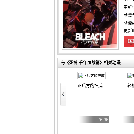
更新
动漫
动漫
更新时间
与《死神 千年血战篇》相关动漫
怪兽焦糖味
正后方的神威
轻
被追放的转生重骑士用游戏知识开无双
，S等级作弊魔术师冒险记
第6集
第6集
第6集