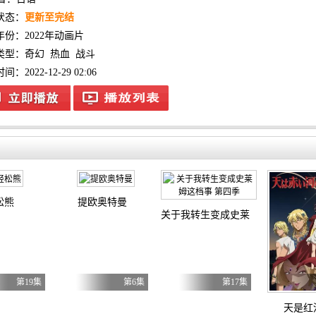
状态：
更新至完结
年份：
2022年动画片
类型：
奇幻
热血
战斗
：2022-12-29 02:06
松熊
提欧奥特曼
关于我转生变成史莱姆这档事 第四
第19集
第6集
第17集
天是红