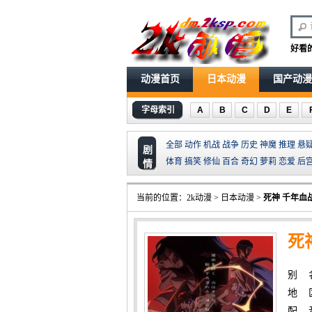
好看
动漫首页
日本动漫
国产动漫
字母索引
A
B
C
D
E
全部
动作
机战
战争
历史
神魔
推理
悬
剧
体育
搞笑
修仙
百合
奇幻
萝莉
恋爱
后
情
当前的位置：
2k动漫
>
日本动漫
>
死神 千年血
死
别 
地 
配 