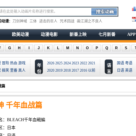
的动漫
：
刀剑神域
三体
进击的巨人
咒术回战
画江湖之不良人
欧美动漫
动漫电影
新番上映
七月新番
AP
F
G
H
I
J
K
L
M
N
O
P
Q
R
S
疑
冒险
热血
游戏
2026
2025
2024
2023
2022
2021
国语
粤语
年
语
宫
搞笑
里番
真人
2020
2019
2018
2017
2016
以前
日语
英语
份
言
战篇
神 千年血战篇
名：BLEACH千年血戦編
区：日本
音：日语