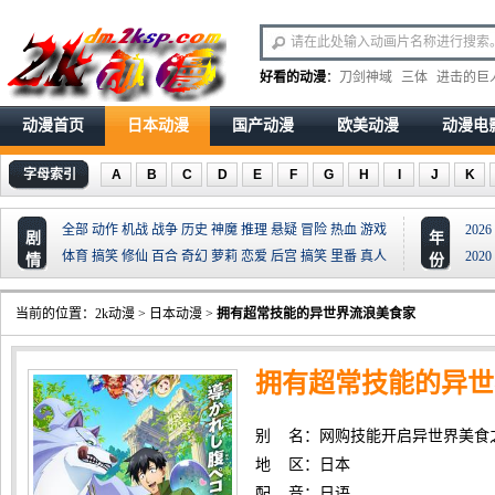
好看的动漫
：
刀剑神域
三体
进击的巨
动漫首页
日本动漫
国产动漫
欧美动漫
动漫电
字母索引
A
B
C
D
E
F
G
H
I
J
K
全部
动作
机战
战争
历史
神魔
推理
悬疑
冒险
热血
游戏
2026
剧
年
体育
搞笑
修仙
百合
奇幻
萝莉
恋爱
后宫
搞笑
里番
真人
2020
情
份
当前的位置：
2k动漫
>
日本动漫
>
拥有超常技能的异世界流浪美食家
拥有超常技能的异世
别 名：网购技能开启异世界美食
地 区：日本
配 音：日语