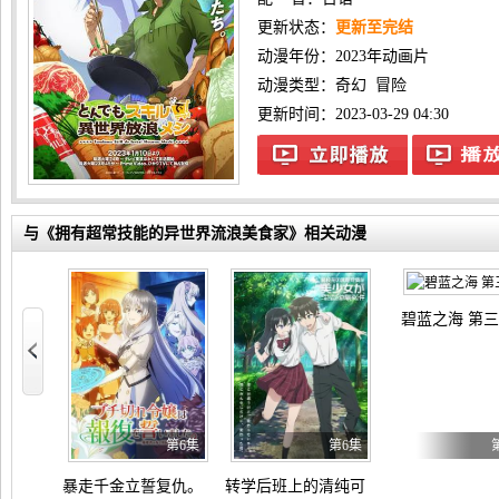
更新状态：
更新至完结
动漫年份：
2023年动画片
动漫类型：
奇幻
冒险
更新时间：2023-03-29 04:30
与《拥有超常技能的异世界流浪美食家》相关动漫
碧蓝之海 第
1173集
第6集
第6集
暴走千金立誓复仇。～用魔导书之力碾碎祖国～
转学后班上的清纯可爱美少女，竟是小