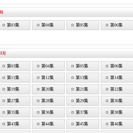
0]
第03集
第04集
第05集
第06集
113]
第03集
第04集
第05集
第06集
第11集
第12集
第13集
第14集
第19集
第20集
第21集
第22集
第27集
第28集
第29集
第30集
第35集
第36集
第37集
第38集
第43集
第44集
第45集
第46集