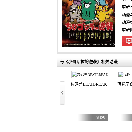
更新
动漫
动漫
更新时间
与《小哥斯拉的逆袭》相关动漫
泉的使者
数码兽BEATBREAK
拜托了
死神 千年血战篇 第四季
在废设定异世界无双～ 第二季
全18集
第3集
第42集