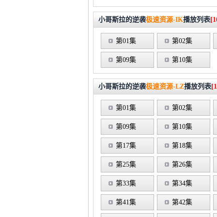
小哥斯拉的逆袭
极速资源-IK
播放列表
[1
第01集
第02集
第09集
第10集
小哥斯拉的逆袭
极速资源-LZ
播放列表
[
第01集
第02集
第09集
第10集
第17集
第18集
第25集
第26集
第33集
第34集
第41集
第42集