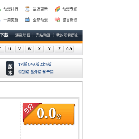
动漫排行
最近更新
动漫专题
一周更新
全部动漫
留言反馈
P下载
连载动画
┆
完结动画
┆
我的观看历史
T
U
V
W
X
Y
Z
0-9
TV版
OVA版
剧场版
版
特别篇
番外篇
预告篇
本
0.0
分