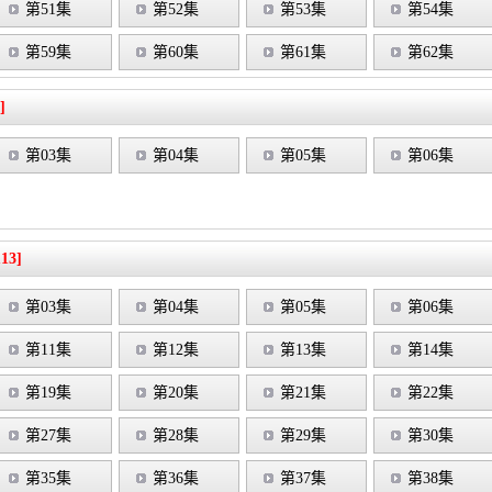
第51集
第52集
第53集
第54集
第59集
第60集
第61集
第62集
第67集
第68集
第69集
第70集
]
第75集
第76集
第77集
第78集
第03集
第04集
第05集
第06集
第83集
第84集
第85集
第86集
第91集
第92集
第93集
第94集
113]
第99集
第100集
第101集
第102集
第03集
第04集
第05集
第06集
第107集
第108集
第109集
第110集
第11集
第12集
第13集
第14集
第19集
第20集
第21集
第22集
第27集
第28集
第29集
第30集
第35集
第36集
第37集
第38集