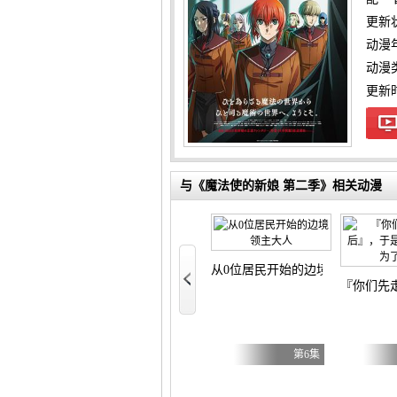
更新
动漫
动漫
更新时间
与《魔法使的新娘 第二季》相关动漫
的斑小姐
从0位居民开始的边境领主大人
『你们先
第6集
第43集
第6集
无尾熊绘日记