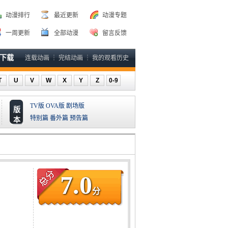
动漫排行
最近更新
动漫专题
一周更新
全部动漫
留言反馈
P下载
连载动画
┆
完结动画
┆
我的观看历史
T
U
V
W
X
Y
Z
0-9
TV版
OVA版
剧场版
版
特别篇
番外篇
预告篇
本
7.0
分