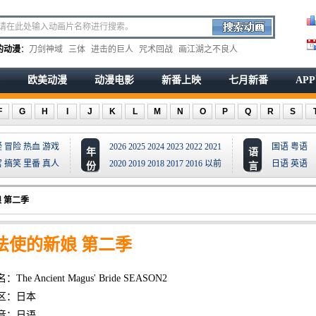
的动漫
：
刀剑神域
三体
进击的巨人
咒术回战
画江湖之不良人
欧美动漫
动漫电影
新番上映
七月新番
AP
F
G
H
I
J
K
L
M
N
O
P
Q
R
S
疑
冒险
热血
游戏
2026
2025
2024
2023
2022
2021
国语
粤语
年
语
宫
搞笑
里番
真人
2020
2019
2018
2017
2016
以前
日语
英语
份
言
 第二季
法使的新娘 第二季
The Ancient Magus' Bride SEASON2
区：日本
音：日语