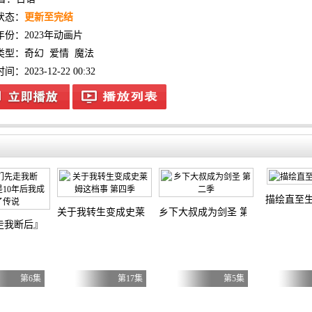
状态：
更新至完结
年份：
2023年动画片
类型：
奇幻
爱情
魔法
：2023-12-22 00:32
描绘直至
关于我转生变成史莱姆这档事 第四季
乡下大叔成为剑圣 第二季
走我断后』，于是10年后我成为了传说
第6集
第17集
第5集