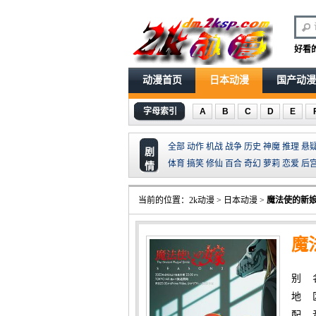
好看
动漫首页
日本动漫
国产动漫
字母索引
A
B
C
D
E
全部
动作
机战
战争
历史
神魔
推理
悬
剧
体育
搞笑
修仙
百合
奇幻
萝莉
恋爱
后
情
当前的位置：
2k动漫
>
日本动漫
>
魔法使的新娘
魔
别 名：
地 
配 