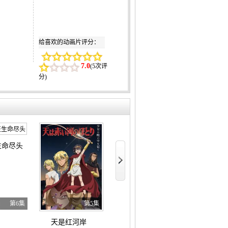
给喜欢的动画片评分：
7.0
(
5次评
分
)
生命尽头
神之水滴
擅长逃跑的殿
第6集
第5集
第18集
天是红河岸