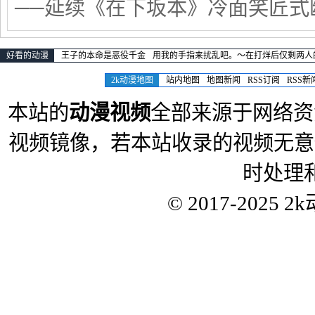
──延续《在下坂本》冷面笑匠式
好看的动漫
王子的本命是恶役千金
用我的手指来扰乱吧。～在打烊后仅剩两人
2k动漫地图
站内地图
地图新闻
RSS订阅
RSS新
本站的
动漫视频
全部来源于网络资
视频镜像，若本站收录的视频无意
时处理
© 2017-2025
2k