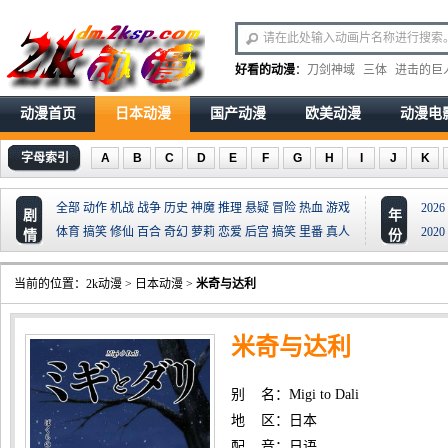
好看的动漫
：
刀剑神域
三体
进击的巨
动漫首页
日本动漫
国产动漫
欧美动漫
动漫电
字母索引
A
B
C
D
E
F
G
H
I
J
K
全部
动作
机战
战争
历史
神魔
推理
悬疑
冒险
热血
游戏
2026
剧
年
体育
搞笑
修仙
百合
奇幻
萝莉
恋爱
后宫
搞笑
里番
真人
2020
情
份
当前的位置：
2k动漫
>
日本动漫
>
米奇与达利
米奇与达利
别 名：Migi to Dali
地 区：日本
配 音：日语