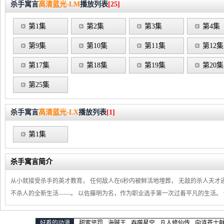
杀手寓言
高清蓝光-LM
播放列表
[25]
第1集
第2集
第3集
第4集
第9集
第10集
第11集
第12集
第17集
第18集
第19集
第20集
第25集
杀手寓言
高清蓝光-LX
播放列表
[1]
第1集
杀手寓言简介
从小就接受杀手的英才教育， 任何敌人在6秒内被鲜活地埋葬， 无敌的杀人天才通
不杀人的全新生活——。 以佐藤明为名，作为职业选手第一次过着平凡的生活。
好看的动漫
甜蜜惩罚
海贼王
吞噬星空
凡人修仙传
向涟苍士