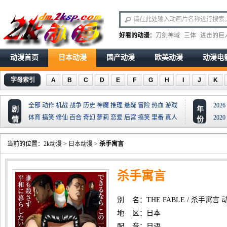
好看的动漫
：
刀剑神域
三体
进击的巨
动漫首页
日本动漫
国产动漫
欧美动漫
动漫电
字母索引
A
B
C
D
E
F
G
H
I
J
K
全部
动作
机战
战争
历史
神魔
推理
悬疑
冒险
热血
游戏
2026
剧
年
体育
搞笑
修仙
百合
奇幻
萝莉
恋爱
后宫
搞笑
里番
真人
2020
情
份
当前的位置：
2k动漫
>
日本动漫
>
杀手寓言
杀手寓言
别 名：THE FABLE / 杀手寓言 
地 区：日本
配 音：日语