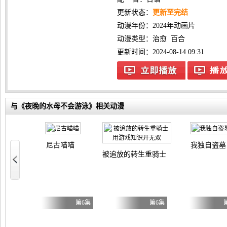
更新状态：
更新至完结
动漫年份：
2024年动画片
动漫类型：
治愈
百合
更新时间：2024-08-14 09:31
与《夜晚的水母不会游泳》相关动漫
尼古喵喵
我独自盗墓
被追放的转生重骑士用游戏知识开无双
自豪）！
第5集
第6集
第6集
母与继姐