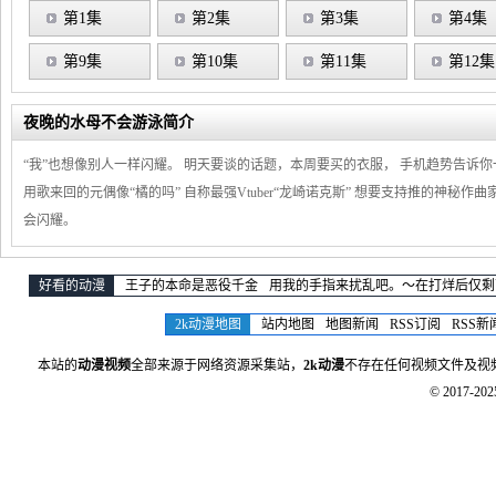
第1集
第2集
第3集
第4集
第9集
第10集
第11集
第12集
夜晚的水母不会游泳简介
“我”也想像别人一样闪耀。 明天要谈的话题，本周要买的衣服， 手机趋势告诉你
用歌来回的元偶像“橘的吗” 自称最强Vtuber“龙崎诺克斯” 想要支持推的神秘作曲
会闪耀。
好看的动漫
王子的本命是恶役千金
用我的手指来扰乱吧。～在打烊后仅剩
2k动漫地图
站内地图
地图新闻
RSS订阅
RSS新
本站的
动漫视频
全部来源于网络资源采集站，
2k动漫
不存在任何视频文件及视
© 2017-20