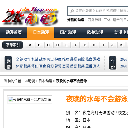
好看的动漫
：
刀剑神域
三体
进击的巨
动漫首页
日本动漫
国产动漫
欧美动漫
动漫电
字母索引
A
B
C
D
E
F
G
H
I
J
K
全部
动作
机战
战争
历史
神魔
推理
悬疑
冒险
热血
游戏
2026
剧
年
体育
搞笑
修仙
百合
奇幻
萝莉
恋爱
后宫
搞笑
里番
真人
2020
情
份
当前的位置：
2k动漫
>
日本动漫
>
夜晚的水母不会游泳
夜晚的水母不会游泳
别 名：夜之海月无法游动 / 夜之水母不会游泳 /
地 区：日本
配 音：日语