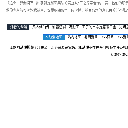
《这个世界漏洞百出》羽贺是秘密集结的调查队“王之探索者”的一员。他们的职
救的少女妮可拉深受鼓舞，也想跟随羽贺一同探险。然而羽贺的真实目的并不是
好看的动漫
凡人修仙传
甜蜜惩罚
海贼王
王子的本命是恶役千金
光阴
2k动漫地图
站内地图
地图新闻
RSS订阅
RSS新
本站的
动漫视频
全部来源于网络资源采集站，
2k动漫
不存在任何视频文件及视
© 2017-20