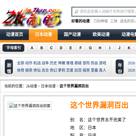
好看的动漫
：
刀剑神域
三体
进击的巨
动漫首页
日本动漫
国产动漫
欧美动漫
动漫电
字母索引
A
B
C
D
E
F
G
H
I
J
K
全部
动作
机战
战争
历史
神魔
推理
悬疑
冒险
热血
游戏
2026
剧
年
体育
搞笑
修仙
百合
奇幻
萝莉
恋爱
后宫
搞笑
里番
真人
2020
情
份
当前的位置：
2k动漫
>
日本动漫
>
这个世界漏洞百出
这个世界漏洞百出
别 名：这个世界太不完美了
地 区：日本
配 音：日语