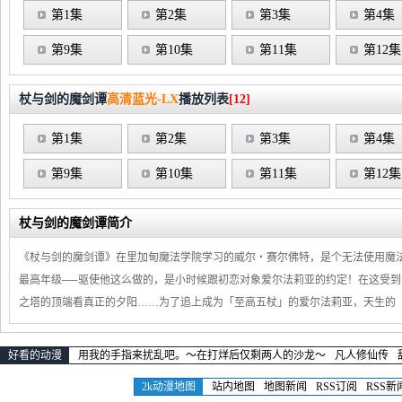
第1集
第2集
第3集
第4集
第9集
第10集
第11集
第12集
杖与剑的魔剑谭
高清蓝光-LX
播放列表
[12]
第1集
第2集
第3集
第4集
第9集
第10集
第11集
第12集
杖与剑的魔剑谭简介
《杖与剑的魔剑谭》在里加甸魔法学院学习的威尔‧赛尔佛特，是个无法使用魔
最高年级──驱使他这么做的，是小时候跟初恋对象爱尔法莉亚的约定！在这受
之塔的顶端看真正的夕阳……为了追上成为「至高五杖」的爱尔法莉亚，天生的
好看的动漫
用我的手指来扰乱吧。～在打烊后仅剩两人的沙龙～
凡人修仙传
2k动漫地图
站内地图
地图新闻
RSS订阅
RSS新