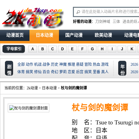
好看的动漫
：
刀剑神域
三体
进击的巨
动漫首页
日本动漫
国产动漫
欧美动漫
动漫电
字母索引
A
B
C
D
E
F
G
H
I
J
K
全部
动作
机战
战争
历史
神魔
推理
悬疑
冒险
热血
游戏
2026
剧
年
体育
搞笑
修仙
百合
奇幻
萝莉
恋爱
后宫
搞笑
里番
真人
2020
情
份
当前的位置：
2k动漫
>
日本动漫
>
杖与剑的魔剑谭
杖与剑的魔剑谭
别 名：Tsue to Tsurugi no W
地 区：日本
配 音：日语