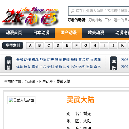
好看的动漫
：
刀剑神域
三体
进击的巨
动漫首页
日本动漫
国产动漫
欧美动漫
动漫电
字母索引
A
B
C
D
E
F
G
H
I
J
K
全部
动作
机战
战争
历史
神魔
推理
悬疑
冒险
热血
游戏
2026
剧
年
体育
搞笑
修仙
百合
奇幻
萝莉
恋爱
后宫
搞笑
里番
真人
2020
情
份
当前的位置：
2k动漫
>
国产动漫
>
灵武大陆
灵武大陆
别 名：暂无
地 区：大陆
配 音：国语