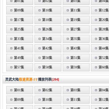
第01集
第02集
第03集
第04集
第81集
第82集
第83集
第84集
第09集
第10集
第11集
第12集
第89集
第90集
第91集
第92集
第17集
第18集
第19集
第20集
第97集
第98集
第99集
第100
第25集
第26集
第27集
第28集
第105集
第106集
第107集
第108
第33集
第34集
第35集
第36集
第113集
第114集
第115集
第116
第41集
第42集
第43集
第44集
第121集
第122集
第123集
第124
第49集
第50集
第51集
第52集
第129集
第130集
第131集
第132
第57集
第58集
第59集
第60集
第137集
第138集
第139集
第140
第65集
第66集
第67集
第68集
灵武大陆
极速资源-FF
播放列表
[204]
第145集
第146集
第147集
第148
第73集
第74集
第75集
第76集
第01集
第02集
第03集
第04集
第153集
第154集
第155集
第156
第81集
第82集
第83集
第84集
第09集
第10集
第11集
第12集
第161集
第162集
第163集
第164
第89集
第90集
第91集
第92集