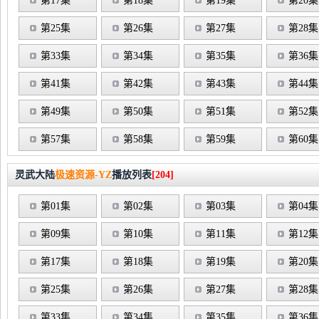
第17集
第18集
第19集
第20集
第169集
第170集
第171集
第172
第97集
第98集
第99集
第100
第25集
第26集
第27集
第28集
第177集
第178集
第179集
第180
第105集
第106集
第107集
第108
第33集
第34集
第35集
第36集
第185集
第186集
第187集
第188
第113集
第114集
第115集
第116
第41集
第42集
第43集
第44集
第193集
第194集
第195集
第196
第121集
第122集
第123集
第124
第49集
第50集
第51集
第52集
第201集
第202集
第203集
第204
第129集
第130集
第131集
第132
第57集
第58集
第59集
第60集
第137集
第138集
第139集
第140
第65集
第66集
第67集
第68集
灵武大陆
极速资源-YZ
播放列表
[204]
第145集
第146集
第147集
第148
第73集
第74集
第75集
第76集
第01集
第02集
第03集
第04集
第153集
第154集
第155集
第156
第81集
第82集
第83集
第84集
第09集
第10集
第11集
第12集
第161集
第162集
第163集
第164
第89集
第90集
第91集
第92集
第17集
第18集
第19集
第20集
第169集
第170集
第171集
第172
第97集
第98集
第99集
第100
第25集
第26集
第27集
第28集
第177集
第178集
第179集
第180
第105集
第106集
第107集
第108
第33集
第34集
第35集
第36集