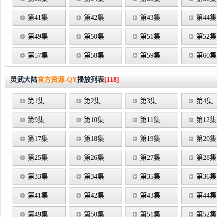
第185集
第186集
第187集
第188
第113集
第114集
第115集
第116
第41集
第42集
第43集
第44集
第193集
第194集
第195集
第196
第121集
第122集
第123集
第124
第49集
第50集
第51集
第52集
第201集
第202集
第203集
第204
第129集
第130集
第131集
第132
第57集
第58集
第59集
第60集
第137集
第138集
第139集
第140
第65集
第66集
第67集
第68集
灵武大陆
官方资源-QY
播放列表
[118]
第145集
第146集
第147集
第148
第73集
第74集
第75集
第76集
第1集
第2集
第3集
第4集
第153集
第154集
第155集
第156
第81集
第82集
第83集
第84集
第9集
第10集
第11集
第12集
第161集
第162集
第163集
第164
第89集
第90集
第91集
第92集
第17集
第18集
第19集
第20集
第169集
第170集
第171集
第172
第97集
第98集
第99集
第100
第25集
第26集
第27集
第28集
第177集
第178集
第179集
第180
第105集
第106集
第107集
第108
第33集
第34集
第35集
第36集
第185集
第186集
第187集
第188
第113集
第114集
第115集
第116
第41集
第42集
第43集
第44集
第193集
第194集
第195集
第196
第121集
第122集
第123集
第124
第49集
第50集
第51集
第52集