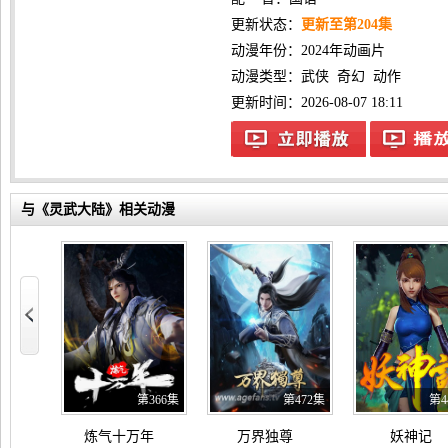
更新状态：
更新至第204集
动漫年份：
2024年动画片
动漫类型：
武侠
奇幻
动作
更新时间：2026-08-07 18:11
与《灵武大陆》相关动漫
110集
第366集
第472集
第4
，爽得我不想当辅助了！ 动态漫画
炼气十万年
万界独尊
妖神记