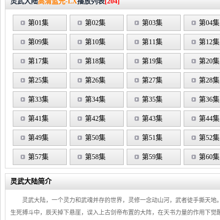
灵武大陆
高清蓝光-LX
播放列表
[204]
第73集
第74集
第75集
第76集
第01集
第02集
第03集
第04集
第81集
第82集
第83集
第84集
第09集
第10集
第11集
第12集
第89集
第90集
第91集
第92集
第17集
第18集
第19集
第20集
第97集
第98集
第99集
第100
第25集
第26集
第27集
第28集
第105集
第106集
第107集
第108
第33集
第34集
第35集
第36集
第113集
第114集
第115集
第116
第41集
第42集
第43集
第44集
第121集
第122集
第123集
第124
第49集
第50集
第51集
第52集
第129集
第130集
第131集
第132
第57集
第58集
第59集
第60集
第137集
第138集
第139集
第140
第65集
第66集
第67集
第68集
灵武大陆简介
第145集
第146集
第147集
第148
第73集
第74集
第75集
第76集
灵武大陆，一个灵力和武魂并存的世界，灵修一念动山河，武者徒手撕天地。
第153集
第154集
第155集
第156
生死搏斗中，辰天掉下悬崖，误入上古剑帝布置的大阵，在天书力量的作用下觉
第81集
第82集
第83集
第84集