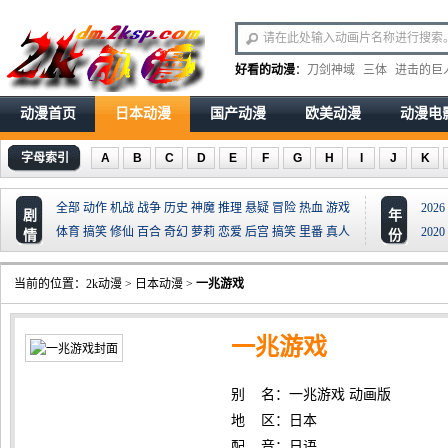
好看的动漫
：
刀剑神域
三体
进击的巨
动漫首页
日本动漫
国产动漫
欧美动漫
动漫电
字母索引
A
B
C
D
E
F
G
H
I
J
K
全部
动作
机战
战争
历史
神魔
推理
悬疑
冒险
热血
游戏
2026
剧
年
体育
搞笑
修仙
百合
奇幻
萝莉
恋爱
后宫
搞笑
里番
真人
2020
情
份
当前的位置：
2k动漫
>
日本动漫
>
一兆游戏
一兆游戏
别 名：一兆游戏 动画版
地 区：日本
配 音：日语