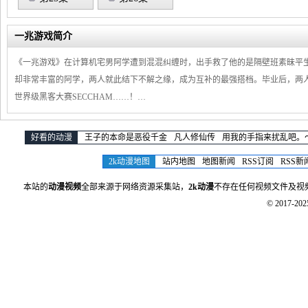
一兆游戏简介
《一兆游戏》在计算机宅男阿学遭到混混纠缠时，出手救了他的是隔壁班素昧平
却非常丰富的阿学，两人就此结下不解之缘，成为互补的最强搭档。毕业后，两
世界级黑客大赛SECCHAM……！…
好看的动漫
王子的本命是恶役千金
凡人修仙传
用我的手指来扰乱吧。
2k动漫地图
站内地图
地图新闻
RSS订阅
RSS新
本站的
动漫视频
全部来源于网络资源采集站，
2k动漫
不存在任何视频文件及视
© 2017-20