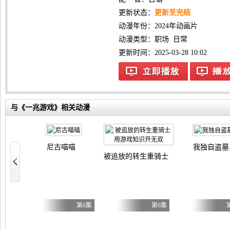
更新状态：
更新至完结
动漫年份：
2024年动画片
动漫类型：
职场
日常
更新时间：2025-03-28 10:02
与《一兆游戏》相关动漫
尼古喵喵
我独自盗墓
被追放的转生重骑士用游戏知识开无双
自豪）！
第5集
第6集
第6集
母与继姐