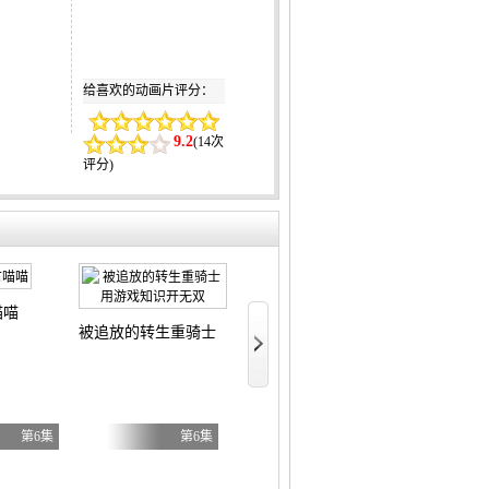
给喜欢的动画片评分：
9.2
(
14次
评分
)
喵喵
文豪野犬汪！ 第二季
令和的斑
被追放的转生重骑士用游戏知识开无双
第6集
第6集
第6集