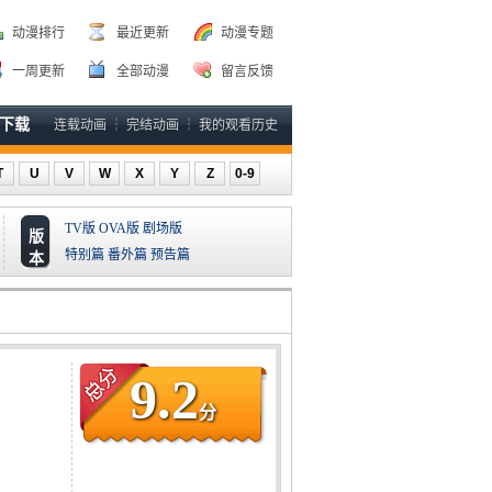
动漫排行
最近更新
动漫专题
一周更新
全部动漫
留言反馈
P下载
连载动画
┆
完结动画
┆
我的观看历史
T
U
V
W
X
Y
Z
0-9
TV版
OVA版
剧场版
版
特别篇
番外篇
预告篇
本
9.2
分