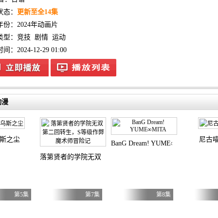
状态：
更新至全14集
年份：
2024年动画片
类型：
竞技
剧情
运动
：2024-12-29 01:00
动漫
斯之尘
尼古
BanG Dream! YUME∞MITA
落第贤者的学院无双第二回转生，S等级作弊魔术师冒险记
第5集
第7集
第8集