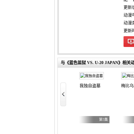
更新
动漫
动漫
更新时间
与《蓝色监狱 VS. U-20 JAPAN》相关
我独自盗墓
梅比乌
？圣女？不，我是杂役女仆（自豪）！
第7集
第5集
第5集
不虐待我的继母与继姐