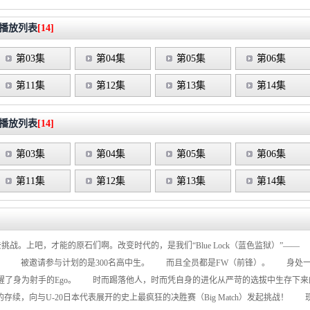
播放列表
[14]
第03集
第04集
第05集
第06集
第11集
第12集
第13集
第14集
播放列表
[14]
第03集
第04集
第05集
第06集
第11集
第12集
第13集
第14集
赌上一切去挑战。上吧，才能的原石们啊。改变时代的，是我们“Blue Lock（蓝色监狱）
狱）”计划。 被邀请参与计划的是300名高中生。 而且全员都是FW（前锋）。 身
醒了身为射手的Ego。 时而踢落他人，时而凭自身的进化从严苛的选拔中生存下来的
”计划的存续，向与U-20日本代表展开的史上最疯狂的决胜赛（Big Match）发起挑战