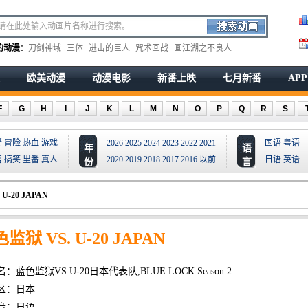
的动漫
：
刀剑神域
三体
进击的巨人
咒术回战
画江湖之不良人
欧美动漫
动漫电影
新番上映
七月新番
AP
F
G
H
I
J
K
L
M
N
O
P
Q
R
S
疑
冒险
热血
游戏
2026
2025
2024
2023
2022
2021
国语
粤语
年
语
宫
搞笑
里番
真人
2020
2019
2018
2017
2016
以前
日语
英语
份
言
U-20 JAPAN
监狱 VS. U-20 JAPAN
：蓝色监狱VS.U-20日本代表队,BLUE LOCK Season 2
区：日本
音：日语