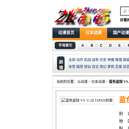
好看
动漫首页
日本动漫
国产动漫
字母索引
A
B
C
D
E
全部
动作
机战
战争
历史
神魔
推理
悬
剧
体育
搞笑
修仙
百合
奇幻
萝莉
恋爱
后
情
当前的位置：
2k动漫
>
日本动漫
>
蓝色监狱 VS. 
蓝色
别 名
地 
配 