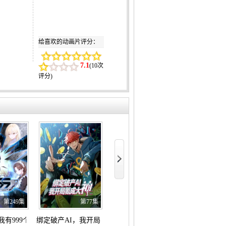
给喜欢的动画片评分：
7.1
(
10次
评分
)
画
第249集
第77集
第4集
我有999个新马甲 动态漫画
绑定破产AI，我开局氪成大神 动态漫画
是王者啊？ 第六季
东大高武