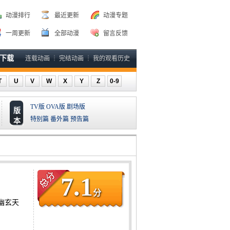
动漫排行
最近更新
动漫专题
一周更新
全部动漫
留言反馈
P下载
连载动画
┆
完结动画
┆
我的观看历史
T
U
V
W
X
Y
Z
0-9
TV版
OVA版
剧场版
版
特别篇
番外篇
预告篇
本
7.1
分
幽玄天