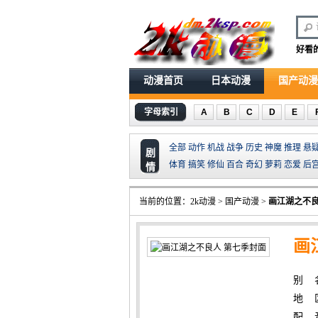
好看
动漫首页
日本动漫
国产动漫
字母索引
A
B
C
D
E
全部
动作
机战
战争
历史
神魔
推理
悬
剧
体育
搞笑
修仙
百合
奇幻
萝莉
恋爱
后
情
当前的位置：
2k动漫
>
国产动漫
>
画江湖之不良
画
别 
地 
配 