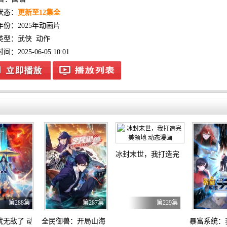
状态：
更新至12集全
年份：
2025年动画片
类型：
武侠
动作
：2025-06-05 10:01
冰封末世，我打造完美领地 动态漫
第288集
第287集
第229集
就无敌了 动态漫画
全民御兽：开局山海经，我横扫全球 动态漫画
暴富系统：