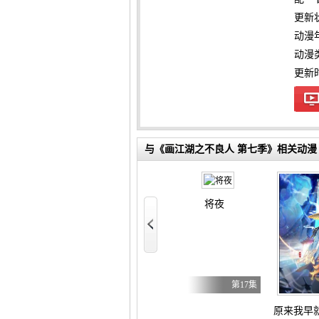
更新
动漫
动漫
更新时间
与《画江湖之不良人 第七季》相关动漫
李熊猫
将夜
第153集
第4集
第17集
兄啊师兄
原来我早