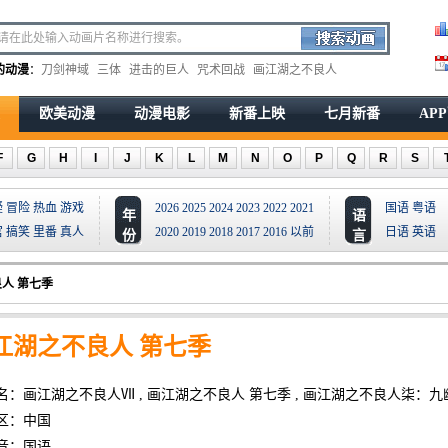
的动漫
：
刀剑神域
三体
进击的巨人
咒术回战
画江湖之不良人
欧美动漫
动漫电影
新番上映
七月新番
AP
F
G
H
I
J
K
L
M
N
O
P
Q
R
S
疑
冒险
热血
游戏
2026
2025
2024
2023
2022
2021
国语
粤语
年
语
宫
搞笑
里番
真人
2020
2019
2018
2017
2016
以前
日语
英语
份
言
人 第七季
江湖之不良人 第七季
名：画江湖之不良人Ⅶ , 画江湖之不良人 第七季 , 画江湖之不良人柒：九
区：中国
音：国语