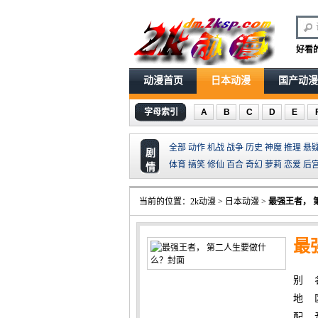
好看
动漫首页
日本动漫
国产动漫
字母索引
A
B
C
D
E
全部
动作
机战
战争
历史
神魔
推理
悬
剧
体育
搞笑
修仙
百合
奇幻
萝莉
恋爱
后
情
当前的位置：
2k动漫
>
日本动漫
>
最强王者， 
最
别 名：
地 
配 