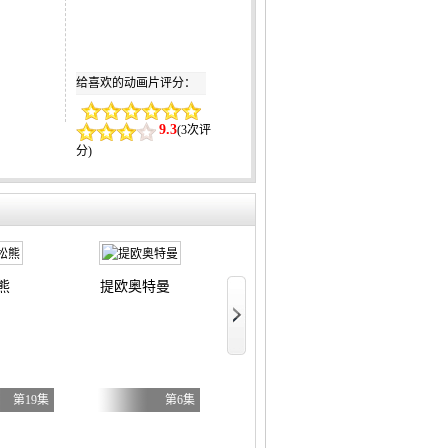
给喜欢的动画片评分：
9.3
(
3次评
分
)
熊
提欧奥特曼
正后方的神威
关于我转生变
第19集
第6集
第6集