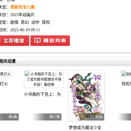
状态：
更新至全12集
年份：
2025年动画片
类型：
剧情
奇幻
动作
冒险
：2025-06-19 09:11
相关动漫
灯火
轻松
小书痴的下克上：为了成为图书管理员不择手段！第四季
第6集
第17集
完结
梦想成为魔法少女