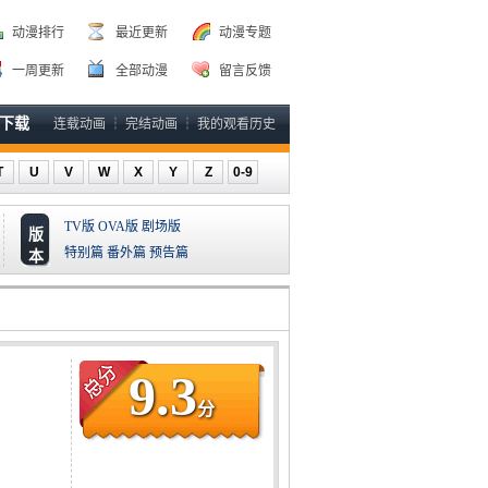
动漫排行
最近更新
动漫专题
一周更新
全部动漫
留言反馈
P下载
连载动画
┆
完结动画
┆
我的观看历史
T
U
V
W
X
Y
Z
0-9
TV版
OVA版
剧场版
版
特别篇
番外篇
预告篇
本
9.3
分