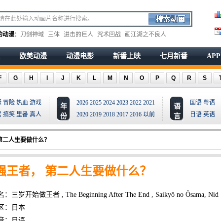
的动漫
：
刀剑神域
三体
进击的巨人
咒术回战
画江湖之不良人
欧美动漫
动漫电影
新番上映
七月新番
AP
F
G
H
I
J
K
L
M
N
O
P
Q
R
S
疑
冒险
热血
游戏
2026
2025
2024
2023
2022
2021
国语
粤语
年
语
宫
搞笑
里番
真人
2020
2019
2018
2017
2016
以前
日语
英语
份
言
第二人生要做什么？
强王者， 第二人生要做什么？
三岁开始做王者 , The Beginning After The End , Saikyô no Ôsama, Nid
区：日本
音：日语