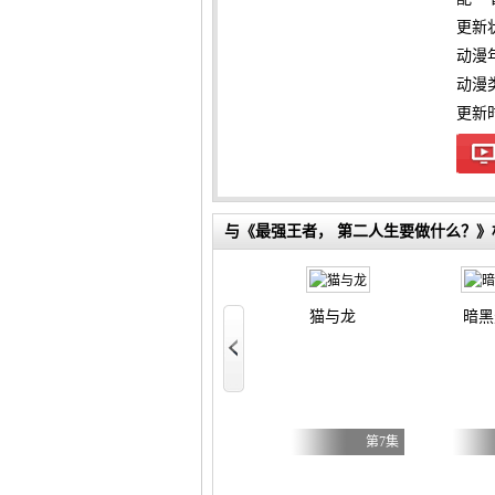
更新
动漫
动漫
更新时间
与《最强王者， 第二人生要做什么？》
神之水滴
猫与龙
暗黑
成为剑圣 第二季
年后我成为了传说
第5集
第18集
第7集