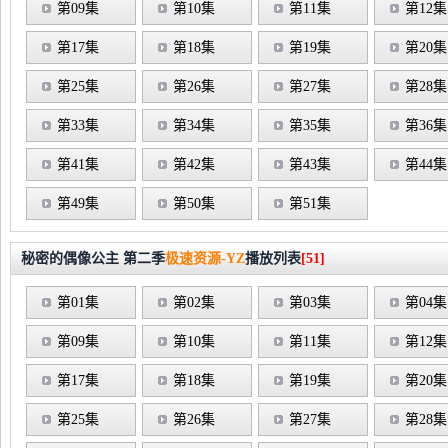
第09集
第10集
第11集
第12集
第17集
第18集
第19集
第20集
第25集
第26集
第27集
第28集
第33集
第34集
第35集
第36集
第41集
第42集
第43集
第44集
第49集
第50集
第51集
秘密的偶像公主 第二季
极速资源-YZ
播放列表
[51]
第01集
第02集
第03集
第04集
第09集
第10集
第11集
第12集
第17集
第18集
第19集
第20集
第25集
第26集
第27集
第28集