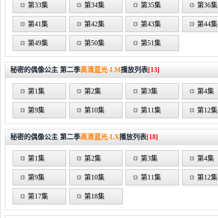
第33集
第34集
第35集
第36集
第41集
第42集
第43集
第44集
第49集
第50集
第51集
秘密的偶像公主 第二季
高清蓝光-LM
播放列表
[13]
第1集
第2集
第3集
第4集
第9集
第10集
第11集
第12集
秘密的偶像公主 第二季
高清蓝光-LX
播放列表
[18]
第1集
第2集
第3集
第4集
第9集
第10集
第11集
第12集
第17集
第18集