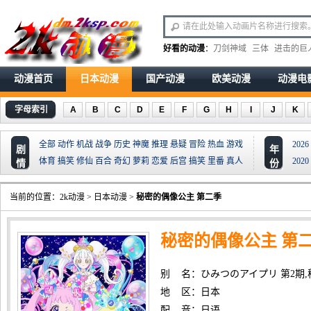
好看的动漫
：
刀剑神域
三体
进击的巨
动漫首页
日本动漫
国产动漫
欧美动漫
动漫电
字母索引
A
B
C
D
E
F
G
H
I
J
K
全部
动作
机战
战争
历史
神魔
推理
悬疑
冒险
热血
游戏
2026
剧
年
体育
搞笑
修仙
百合
奇幻
萝莉
恋爱
后宫
搞笑
里番
真人
2020
情
份
当前的位置：
2k动漫
>
日本动漫
>
秘密的偶像公主 第二季
秘密的偶像公主 第
别 名：ひみつのアイプリ 第2期
地 区：日本
配 音：日语