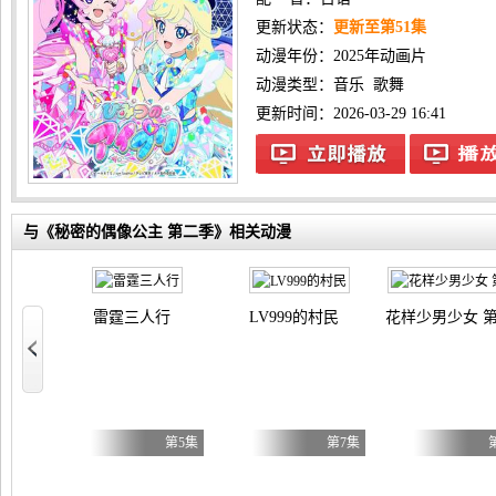
更新状态：
更新至第51集
动漫年份：
2025年动画片
动漫类型：
音乐
歌舞
更新时间：2026-03-29 16:41
与《秘密的偶像公主 第二季》相关动漫
雷霆三人行
LV999的村民
花样少男少女 
小姐才不玩格斗游戏～
第5集
第5集
第7集