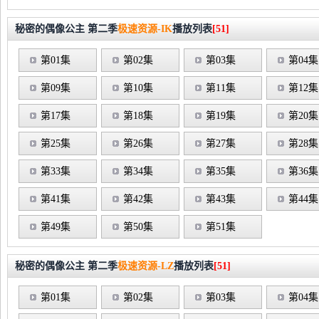
秘密的偶像公主 第二季
极速资源-IK
播放列表
[51]
第01集
第02集
第03集
第04集
第09集
第10集
第11集
第12集
第17集
第18集
第19集
第20集
第25集
第26集
第27集
第28集
第33集
第34集
第35集
第36集
第41集
第42集
第43集
第44集
第49集
第50集
第51集
秘密的偶像公主 第二季
极速资源-LZ
播放列表
[51]
第01集
第02集
第03集
第04集