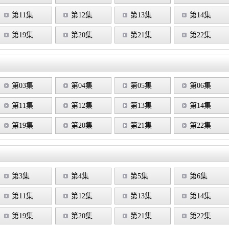
第11集
第12集
第13集
第14集
第19集
第20集
第21集
第22集
第03集
第04集
第05集
第06集
第11集
第12集
第13集
第14集
第19集
第20集
第21集
第22集
第3集
第4集
第5集
第6集
第11集
第12集
第13集
第14集
第19集
第20集
第21集
第22集