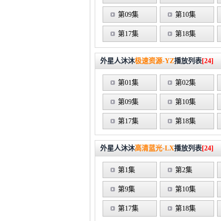
第09集
第10集
第17集
第18集
外星人沐沐
极速资源-YZ
播放列表
[24]
第01集
第02集
第09集
第10集
第17集
第18集
外星人沐沐
高清蓝光-LX
播放列表
[24]
第1集
第2集
第9集
第10集
第17集
第18集