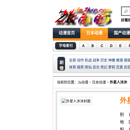
好看
动漫首页
日本动漫
国产动漫
字母索引
A
B
C
D
E
全部
动作
机战
战争
历史
神魔
推理
悬
剧
体育
搞笑
修仙
百合
奇幻
萝莉
恋爱
后
情
当前的位置：
2k动漫
>
日本动漫
>
外星人沐沐
外
别 名
地 
配 