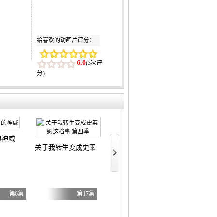
给喜欢的动画片评分：
6.0
(
3次评
分
)
的神威
描绘直至生
关于我转生变成史莱姆这档事 第四季
第6集
第17集
第5集
天是红河岸