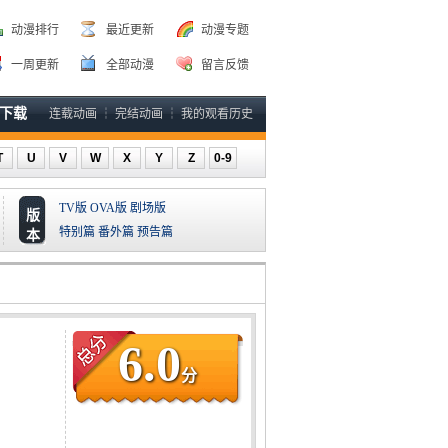
动漫排行
最近更新
动漫专题
一周更新
全部动漫
留言反馈
P下载
连载动画
┆
完结动画
┆
我的观看历史
T
U
V
W
X
Y
Z
0-9
TV版
OVA版
剧场版
版
特别篇
番外篇
预告篇
本
6.0
分