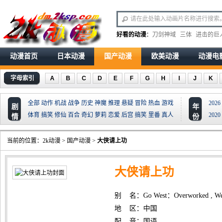
好看的动漫
：
刀剑神域
三体
进击的巨
动漫首页
日本动漫
国产动漫
欧美动漫
动漫电
字母索引
A
B
C
D
E
F
G
H
I
J
K
全部
动作
机战
战争
历史
神魔
推理
悬疑
冒险
热血
游戏
2026
剧
年
体育
搞笑
修仙
百合
奇幻
萝莉
恋爱
后宫
搞笑
里番
真人
2020
情
份
当前的位置：
2k动漫
>
国产动漫
>
大侠请上功
大侠请上功
别 名：Go West：Overworked , Wes
地 区：中国
配 音：国语