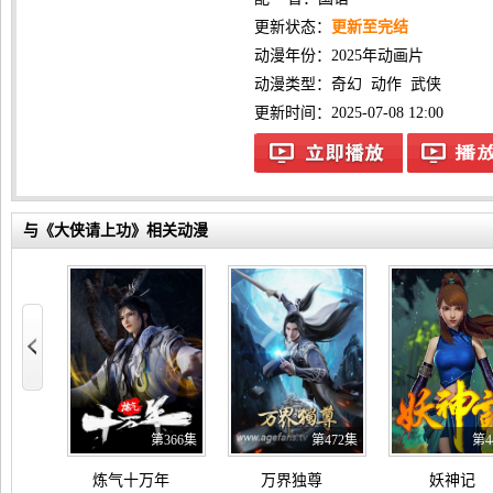
更新状态：
更新至完结
动漫年份：
2025年动画片
动漫类型：
奇幻
动作
武侠
更新时间：2025-07-08 12:00
与《大侠请上功》相关动漫
110集
第366集
第472集
第4
，爽得我不想当辅助了！ 动态漫画
炼气十万年
万界独尊
妖神记