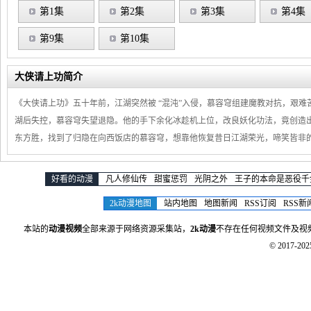
第1集
第2集
第3集
第4集
第9集
第10集
大侠请上功简介
《大侠请上功》五十年前，江湖突然被 “混沌”入侵，慕容穹组建魔教对抗，艰
湖后失控，慕容穹失望退隐。他的手下余化冰趁机上位，改良妖化功法，竟创造出
东方胜，找到了归隐在向西饭店的慕容穹，想靠他恢复昔日江湖荣光，啼笑皆非
好看的动漫
凡人修仙传
甜蜜惩罚
光阴之外
王子的本命是恶役千
2k动漫地图
站内地图
地图新闻
RSS订阅
RSS新
本站的
动漫视频
全部来源于网络资源采集站，
2k动漫
不存在任何视频文件及视
© 2017-20