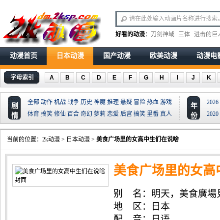
好看的动漫
：
刀剑神域
三体
进击的巨
动漫首页
日本动漫
国产动漫
欧美动漫
动漫电
字母索引
A
B
C
D
E
F
G
H
I
J
K
全部
动作
机战
战争
历史
神魔
推理
悬疑
冒险
热血
游戏
2026
剧
年
体育
搞笑
修仙
百合
奇幻
萝莉
恋爱
后宫
搞笑
里番
真人
2020
情
份
当前的位置：
2k动漫
>
日本动漫
>
美食广场里的女高中生们在说啥
美食广场里的女高
别 名：明天，美食廣場見 
见 , See You Tomorrow at t
地 区：日本
配 音：日语