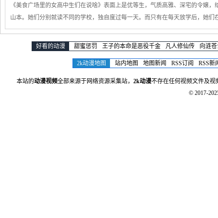
《美食广场里的女高中生们在说啥》表面上是优等生，气质高雅、深宅的令嬢，给
山本。她们分别就读不同的学校，独自度过每一天。而只有在每天放学后，她们
好看的动漫
甜蜜惩罚
王子的本命是恶役千金
凡人修仙传
向涟苍
2k动漫地图
站内地图
地图新闻
RSS订阅
RSS新
本站的
动漫视频
全部来源于网络资源采集站，
2k动漫
不存在任何视频文件及视
© 2017-20